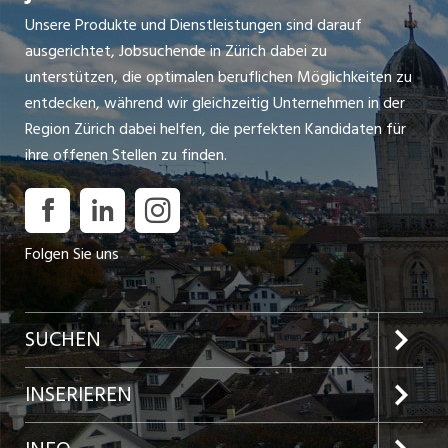
Unsere Produkte und Dienstleistungen sind darauf
ausgerichtet, Jobsuchende in Zürich dabei zu
unterstützen, die optimalen beruflichen Möglichkeiten zu
entdecken, während wir gleichzeitig Unternehmen in der
Region Zürich dabei helfen, die perfekten Kandidaten für
ihre offenen Stellen zu finden.
Folgen Sie uns
SUCHEN
Jobs im Kanton Zürich
INSERIEREN
Jobs in der Stadt Zürich
Preise und Leistungen