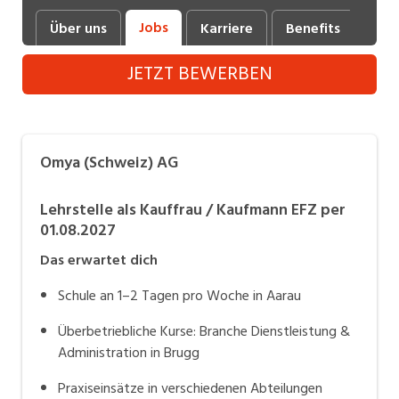
Industrie, Maschinenbau, Anlagenbau,
Jobs
Über uns
Karriere
Benefits
Fot
Produktion
JETZT BEWERBEN
Informatik, Telekommunikation
Kaufm. Berufe, Kundendienst, Verwaltung
Körperpflege, Wellness
Omya (Schweiz) AG
Marketing, Kommunikation, Medien, Druck
Lehrstelle als Kauffrau / Kaufmann EFZ per
Mechanik, Elektronik, Optik (Fertigung)
01.08.2027
Medizin, Gesundheitswesen, Pflege
Das erwartet dich
Sicherheit, Rettung, Polizei, Zoll
Schule an 1–2 Tagen pro Woche in Aarau
Überbetriebliche Kurse: Branche Dienstleistung &
Verkauf, Handel, Kundenberatung,
Aussendienst
Administration in Brugg
Praxiseinsätze in verschiedenen Abteilungen