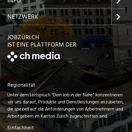
INFO
Jobs in der Stadt Winterthur
Inserat aufgeben
Team
NETZWERK
Jobs in der Stadt Bülach
Kundenlogin
Ratgeber
jobbasel.ch
JOBZÜRI.CH
Jobs in der Stadt Uster
Schnittstelle
AGB
IST EINE PLATTFORM DER
jobbern.ch
Jobs in der Stadt Horgen
Datenschutzerklärung
jobmittelland.ch
Festanstellungen
Nutzungsbedingungen
ostjob.ch
Temporäre Jobs
Regionalität
Impressum
zentraljob.ch
Freelance Jobs
Unter dem Leitspruch "Dein Job in der Nähe" konzentrieren
Stellenmeldepflicht
myjob.ch
wir uns darauf, Produkte und Dienstleistungen anzubieten,
Praktikum-Jobs
die speziell auf die Anforderungen von Arbeitnehmern und
schaffu.ch (VS)
Arbeitgebern im Kanton Zürich zugeschnitten sind.
Lehrstellen
Einfachheit
ajourjob.ch