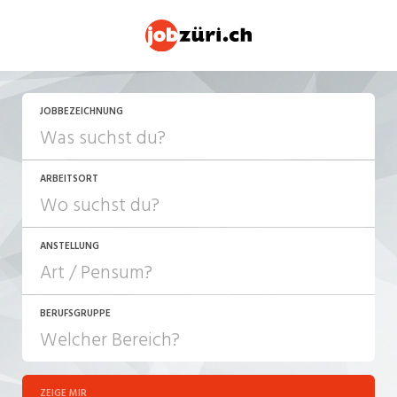
JETZT BEWERBEN
JOBBEZEICHNUNG
ARBEITSORT
ANSTELLUNG
BERUFSGRUPPE
JOB-TYP
10-100%
Festanstellung
ZEIGE MIR