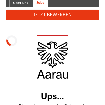
Jobs
Über uns
Industrie, Maschinenbau, Anlagenbau,
Produktion
JETZT BEWERBEN
Informatik, Telekommunikation
Kaufm. Berufe, Kundendienst, Verwaltung
Körperpflege, Wellness
Marketing, Kommunikation, Medien, Druck
Laden...
Mechanik, Elektronik, Optik (Fertigung)
Medizin, Gesundheitswesen, Pflege
Sicherheit, Rettung, Polizei, Zoll
Verkauf, Handel, Kundenberatung,
Aussendienst