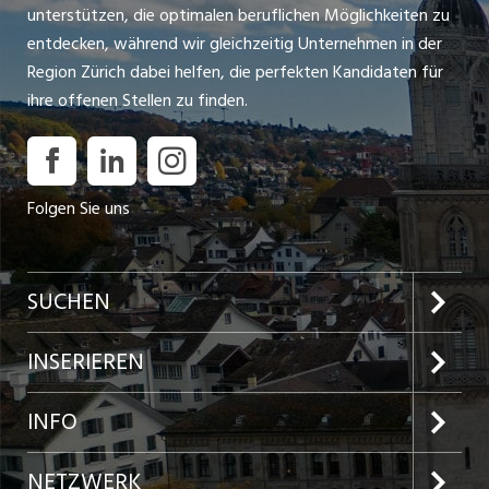
unterstützen, die optimalen beruflichen Möglichkeiten zu
entdecken, während wir gleichzeitig Unternehmen in der
Region Zürich dabei helfen, die perfekten Kandidaten für
ihre offenen Stellen zu finden.
Folgen Sie uns
SUCHEN
Jobs im Kanton Zürich
INSERIEREN
Jobs in der Stadt Zürich
Preise und Leistungen
INFO
Jobs in der Stadt Winterthur
Inserat aufgeben
Team
NETZWERK