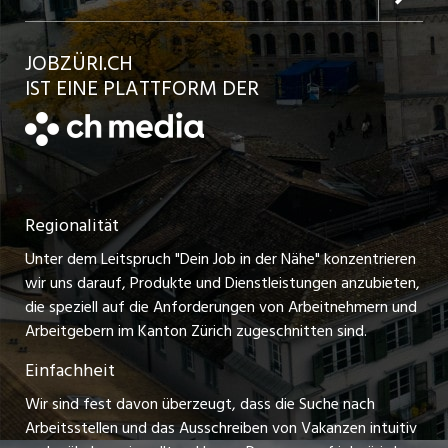
Jobs in der Stadt Bülach
Kundenlogin
Ratgeber
jobbasel.ch
JOBZÜRI.CH
Jobs in der Stadt Uster
Schnittstelle
AGB
IST EINE PLATTFORM DER
jobbern.ch
Jobs in der Stadt Horgen
Datenschutzerklärung
jobmittelland.ch
Festanstellungen
Nutzungsbedingungen
ostjob.ch
Temporäre Jobs
Regionalität
Impressum
zentraljob.ch
Freelance Jobs
Unter dem Leitspruch "Dein Job in der Nähe" konzentrieren
Stellenmeldepflicht
myjob.ch
wir uns darauf, Produkte und Dienstleistungen anzubieten,
Praktikum-Jobs
die speziell auf die Anforderungen von Arbeitnehmern und
schaffu.ch (VS)
Arbeitgebern im Kanton Zürich zugeschnitten sind.
Lehrstellen
Einfachheit
ajourjob.ch
Ferienjobs
Wir sind fest davon überzeugt, dass die Suche nach
limmattalerzeitung.ch
Arbeitsstellen und das Ausschreiben von Vakanzen intuitiv
Führungspositionen