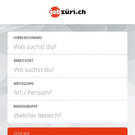
JETZT BEWERBEN
JOBBEZEICHNUNG
ARBEITSORT
ANSTELLUNG
BERUFSGRUPPE
JOB-TYP
10-100%
Festanstellung
ZEIGE MIR