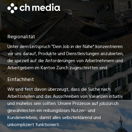
Jobs in der Stadt Horgen
Datenschutzerklärung
jobmittelland.ch
Festanstellungen
Nutzungsbedingungen
ostjob.ch
Temporäre Jobs
Regionalität
Impressum
zentraljob.ch
Freelance Jobs
Unter dem Leitspruch "Dein Job in der Nähe" konzentrieren
Stellenmeldepflicht
myjob.ch
wir uns darauf, Produkte und Dienstleistungen anzubieten,
Praktikum-Jobs
die speziell auf die Anforderungen von Arbeitnehmern und
schaffu.ch (VS)
Arbeitgebern im Kanton Zürich zugeschnitten sind.
Lehrstellen
Einfachheit
ajourjob.ch
Ferienjobs
Wir sind fest davon überzeugt, dass die Suche nach
limmattalerzeitung.ch
Arbeitsstellen und das Ausschreiben von Vakanzen intuitiv
Führungspositionen
und mühelos sein sollten. Unsere Prozesse auf jobzüri.ch
radio24.ch
gewährleisten ein reibungsloses Nutzer- und
Arbeitgeber
Kundenerlebnis, damit alles selbsterklärend und
toxic.fm
unkompliziert funktioniert.
Jobline