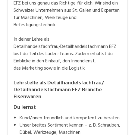
Dies macht uns zum führenden Anbieter für den
EFZ bei uns genau das Richtige für dich. Wir sind ein
Holzbauer und den Gebäudehüllen Spezialist.
Schweizer Unternehmen aus St. Gallen und Experten
für Maschinen, Werkzeuge und
Befestigungstechnik.
In deiner Lehre als
Detailhandelsfachfrau/Detailhandelsfachmann EFZ
bist du Teil des Laden-Teams. Zudem erhältst du
Einblicke in den Einkauf, den Innendienst,
das Marketing sowie in die Logistik.
Lehrstelle als Detailhandelsfachfrau/
Detailhandelsfachmann EFZ Branche
Eisenwaren
Du lernst
Kund/innen freundlich und kompetent zu beraten
Unser breites Sortiment kennen – z. B. Schrauben,
Dübel, Werkzeuge, Maschinen