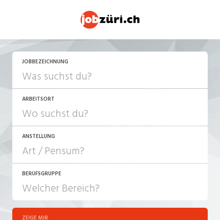
JETZT BEWERBEN
JOBBEZEICHNUNG
ARBEITSORT
ANSTELLUNG
BERUFSGRUPPE
JOB-TYP
10-100%
Festanstellung
ZEIGE MIR