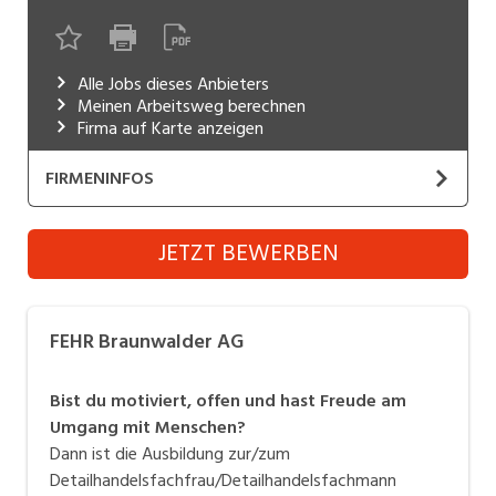
Industrie, Maschinenbau, Anlagenbau,
Produktion
Alle Jobs dieses Anbieters
Informatik, Telekommunikation
Meinen Arbeitsweg berechnen
Firma auf Karte anzeigen
Kaufm. Berufe, Kundendienst, Verwaltung
FIRMENINFOS
Körperpflege, Wellness
Marketing, Kommunikation, Medien, Druck
FEHR Braunwalder AG
JETZT BEWERBEN
Website
Mechanik, Elektronik, Optik (Fertigung)
Medizin, Gesundheitswesen, Pflege
Die
Fehr Braunwalder AG
ist der Spezialist für
FEHR Braunwalder AG
Befestigungstechnik, Werkzeuge und
Sicherheit, Rettung, Polizei, Zoll
Verbrauchsmaterial in der Schweiz. Wir verfügen über
Bist du motiviert, offen und hast Freude am
Verkauf, Handel, Kundenberatung,
das umfangreichste Sortiment zu einem attraktiven
Umgang mit Menschen?
Aussendienst
Preis- und Leistungsverhältnis mit vielfältigen und
Dann ist die Ausbildung zur/zum
teilweise einzigartigen Dienst- und Serviceleistungen.
Detailhandelsfachfrau/Detailhandelsfachmann