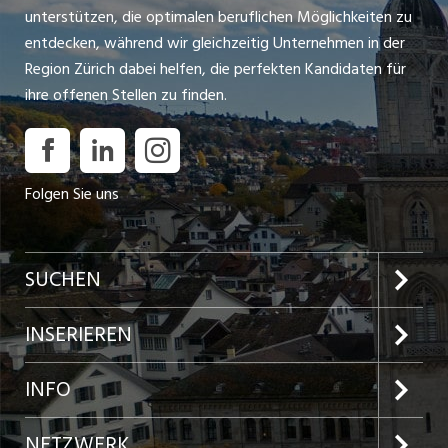
unterstützen, die optimalen beruflichen Möglichkeiten zu
entdecken, während wir gleichzeitig Unternehmen in der
Region Zürich dabei helfen, die perfekten Kandidaten für
ihre offenen Stellen zu finden.
Folgen Sie uns
SUCHEN
Jobs im Kanton Zürich
INSERIEREN
Jobs in der Stadt Zürich
Preise und Leistungen
INFO
Jobs in der Stadt Winterthur
Inserat aufgeben
Team
NETZWERK