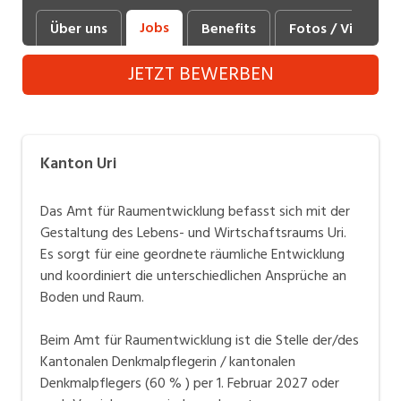
Industrie, Maschinenbau, Anlagenbau,
Jobs
Über uns
Benefits
Fotos / Videos
Produktion
JETZT BEWERBEN
Informatik, Telekommunikation
Kaufm. Berufe, Kundendienst, Verwaltung
Körperpflege, Wellness
Kanton Uri
Marketing, Kommunikation, Medien, Druck
Das Amt für Raumentwicklung befasst sich mit der
Mechanik, Elektronik, Optik (Fertigung)
Gestaltung des Lebens- und Wirtschaftsraums Uri.
Es sorgt für eine geordnete räumliche Entwicklung
Medizin, Gesundheitswesen, Pflege
und koordiniert die unterschiedlichen Ansprüche an
Sicherheit, Rettung, Polizei, Zoll
Boden und Raum.
Verkauf, Handel, Kundenberatung,
Beim Amt für Raumentwicklung ist die Stelle der/des
Aussendienst
Kantonalen Denkmalpflegerin / kantonalen
Denkmalpflegers (60 % ) per 1. Februar 2027 oder