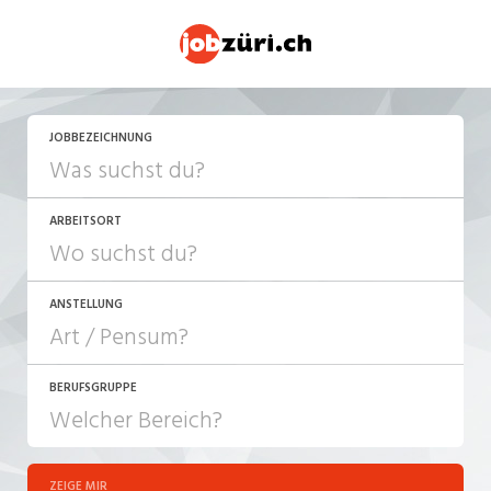
JETZT BEWERBEN
JOBBEZEICHNUNG
ARBEITSORT
ANSTELLUNG
BERUFSGRUPPE
JOB-TYP
10-100%
Festanstellung
ZEIGE MIR