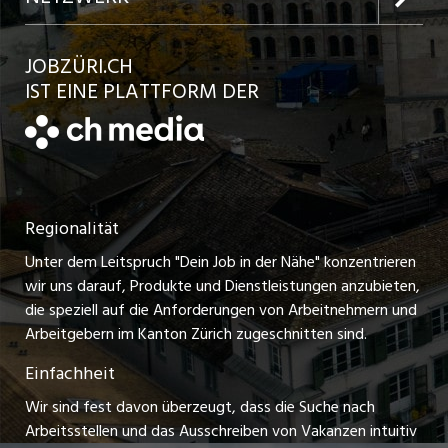
Jobs in der Stadt Bülach
Kundenlogin
Ratgeber
jobbasel.ch
JOBZÜRI.CH
Jobs in der Stadt Uster
Schnittstelle
AGB
IST EINE PLATTFORM DER
jobbern.ch
Jobs in der Stadt Horgen
Datenschutzerklärung
jobmittelland.ch
Festanstellungen
Nutzungsbedingungen
ostjob.ch
Temporäre Jobs
Regionalität
Impressum
zentraljob.ch
Freelance Jobs
Unter dem Leitspruch "Dein Job in der Nähe" konzentrieren
Stellenmeldepflicht
myjob.ch
wir uns darauf, Produkte und Dienstleistungen anzubieten,
Praktikum-Jobs
die speziell auf die Anforderungen von Arbeitnehmern und
schaffu.ch (VS)
Arbeitgebern im Kanton Zürich zugeschnitten sind.
Lehrstellen
Einfachheit
ajourjob.ch
Ferienjobs
Wir sind fest davon überzeugt, dass die Suche nach
limmattalerzeitung.ch
Arbeitsstellen und das Ausschreiben von Vakanzen intuitiv
Führungspositionen