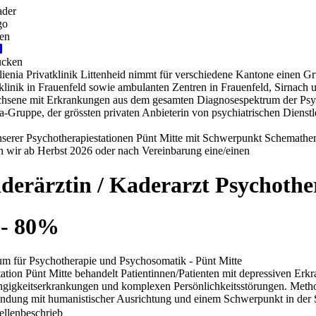
Praktikum
Manage
nanzen, Controlling, Treuhand,
Gartenbau, Landwirts
echt
Forstwirtschaft
Ferienjob
mmobilien, Facility Management,
Industrie, Maschinenb
einigung
Anlagenbau, Produkti
aufm. Berufe, Kundendienst,
Körperpflege, Wellne
erwaltung
chanik, Elektronik, Optik
Medizin, Gesundheit
ertigung)
Pflege
erkauf, Handel, Kundenberatung,
ussendienst