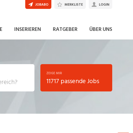
JOBABO
MERKLISTE
LOGIN
JETZT BEWERBEN
E
INSERIEREN
RATGEBER
ÜBER UNS
ZEIGE MIR
11717 passende Jobs
, Soziale
sposition
nsport,