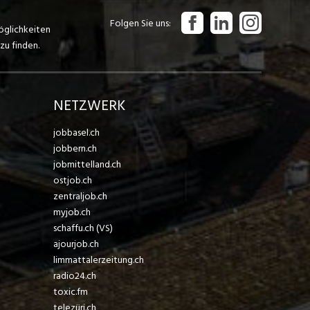
Folgen Sie uns
öglichkeiten
zu finden.
NETZWERK
jobbasel.ch
jobbern.ch
jobmittelland.ch
ostjob.ch
zentraljob.ch
myjob.ch
schaffu.ch (VS)
ajourjob.ch
limmattalerzeitung.ch
radio24.ch
toxic.fm
telezüri.ch