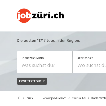
Die besten 11717 Jobs in der Region.
JOBBEZEICHNUNG
ARBEITSORT
ERWEITERTE SUCHE
JOB-TYP
Bank, Versicherung
B
Festanstellung
www.jobzueri.ch
Clienia AG
Kaderärzt
Zurück
Chemie, Pharma, Biotechnologie
C