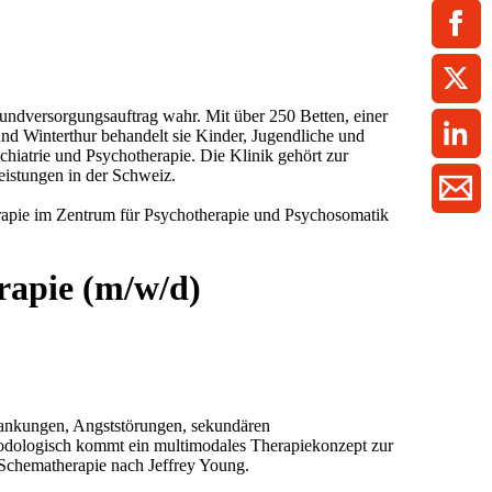
ment / Kader
chaft,
au,
on
ss
swesen,