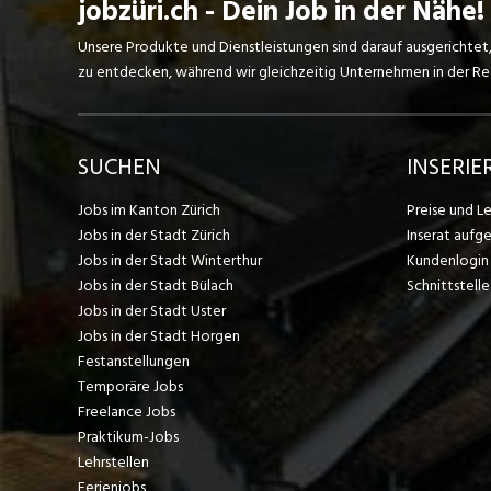
jobzüri.ch - Dein Job in der Nähe!
Unsere Produkte und Dienstleistungen sind darauf ausgerichtet
zu entdecken, während wir gleichzeitig Unternehmen in der Regi
SUCHEN
INSERIE
Jobs im Kanton Zürich
Preise und L
Jobs in der Stadt Zürich
Inserat aufg
Jobs in der Stadt Winterthur
Kundenlogin
Jobs in der Stadt Bülach
Schnittstelle
Jobs in der Stadt Uster
Jobs in der Stadt Horgen
Festanstellungen
Temporäre Jobs
Freelance Jobs
Praktikum-Jobs
Lehrstellen
Ferienjobs