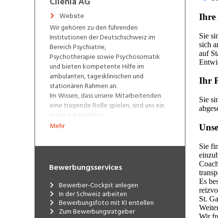
Clienia AG
Website
Wir gehören zu den führenden
Institutionen der Deutschschweiz im
Bereich Psychiatrie,
Psychotherapie sowie Psychosomatik
und bieten kompetente Hilfe im
ambulanten, tagesklinischen und
stationären Rahmen an.
Im Wissen, dass unsere Mitarbeitenden
eine tragende Rolle spielen, sind uns ein
gutes Arbeitsklima,
Entwicklungsmöglichkeiten,
Mehr
Führungsschulungen, familienfreundliche
Arbeitsmodelle sowie attraktive Aus-
und Fortbildungsmöglichkeiten sehr
wichtig. Wir sind Ausbildungsklinik für
Bewerbungsservices
Assistenzärzte (A1-Kliniken), dipl.
Pflegefachpersonen HF, Fachangestellte
Bewerber-Cockpit anlegen
Gesundheit (FAGE), Lehrlinge und
In der Schweiz arbeiten
Praktikanten diverser Berufe und weisen
Bewerbungsfoto mit KI erstellen
Zum Bewerbungsratgeber
eine enge universitäre Anbindug auf.