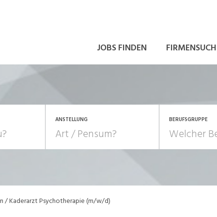
JOBS FINDEN
FIRMENSUCH
ANSTELLUNG
BERUFSGRUPPE
Bildung, Kunst, Design
10-100%
Pensum
POSITION
au, Handwerk, Elektro
Berufe, Sport
Temporär (befristet)
Führung
Einkauf, Logistik, Tra
in / Kaderarzt Psychotherapie (m/w/d)
onsulting, Human Resources
Verkehr