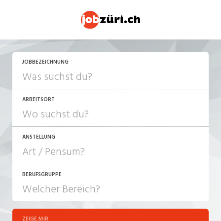
JETZT BEWERBEN
JOBBEZEICHNUNG
ARBEITSORT
ANSTELLUNG
BERUFSGRUPPE
JOB-TYP
10-100%
Festanstellung
ZEIGE MIR