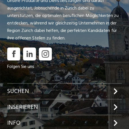
Unsere Produkte und Dienstleistungen sind darauf
ausgerichtet, Jobsuchende in Zürich dabei zu
unterstützen, die optimalen beruflichen Möglichkeiten zu
entdecken, während wir gleichzeitig Unternehmen in der
Region Zürich dabei helfen, die perfekten Kandidaten für
ihre offenen Stellen zu finden.
Folgen Sie uns
SUCHEN
Jobs im Kanton Zürich
INSERIEREN
Jobs in der Stadt Zürich
Preise und Leistungen
INFO