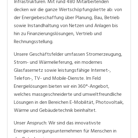
Infrastrukturen. Mit rund 480 Mitarbeitenden
entsprechenden Investitionen. Weiter baut die SAK
decken wir die ganze Wertschöpfungskette ab: von
für ihre Kunden ein Glasfasernetz für die schnelle
der Energiebeschaffung über Planung, Bau, Betrieb
Datenübertragung auf.
sowie Instandhaltung von Netzen und Anlagen bis
hin zu Finanzierungslösungen, Vertrieb und
Mit rund 400 Mitarbeitenden deckt die SAK die ganze
Rechnungsstellung.
Wertschöpfungskette ab: Von der
Energiebeschaffung über Planung, Bau, Betrieb sowie
Unsere Geschäftsfelder umfassen Stromerzeugung,
Instandhaltung von Netzen und Anlagen bis hin zu
Strom- und Wärmelieferung, ein modernes
Vertrieb und Rechnungsstellung.
Glasfasernetz sowie leistungsfähige Internet-,
Telefon-, TV- und Mobile-Dienste. Im Feld
Energielösungen bieten wir ein 360°-Angebot,
welches massgeschneiderte und umweltfreundliche
Lösungen in den Bereichen E-Mobilität, Photovoltaik,
Wärme und Gebäudetechnik beinhaltet.
Unser Anspruch: Wir sind das innovativste
Energieversorgungsunternehmen für Menschen in