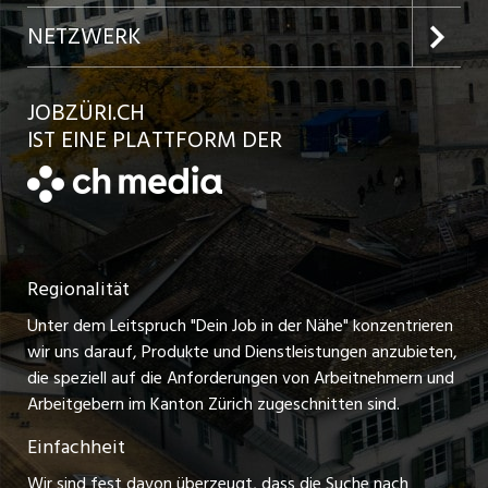
Jobs in der Stadt Winterthur
Inserat aufgeben
Team
NETZWERK
Jobs in der Stadt Bülach
Kundenlogin
Ratgeber
jobbasel.ch
JOBZÜRI.CH
Jobs in der Stadt Uster
Schnittstelle
AGB
IST EINE PLATTFORM DER
jobbern.ch
Jobs in der Stadt Horgen
Datenschutzerklärung
jobmittelland.ch
Festanstellungen
Nutzungsbedingungen
ostjob.ch
Temporäre Jobs
Regionalität
Impressum
zentraljob.ch
Freelance Jobs
Unter dem Leitspruch "Dein Job in der Nähe" konzentrieren
Stellenmeldepflicht
myjob.ch
wir uns darauf, Produkte und Dienstleistungen anzubieten,
Praktikum-Jobs
die speziell auf die Anforderungen von Arbeitnehmern und
schaffu.ch (VS)
Arbeitgebern im Kanton Zürich zugeschnitten sind.
Lehrstellen
Einfachheit
ajourjob.ch
Ferienjobs
Wir sind fest davon überzeugt, dass die Suche nach