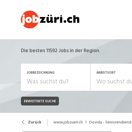
Die besten 11592 Jobs in der Region.
JOBBEZEICHNUNG
ARBEITSORT
ERWEITERTE SUCHE
JOB-TYP
Bank, Versicherung
B
Festanstellung
www.jobzueri.ch
Dovida - Seniorendiens
Zurück
Chemie, Pharma, Biotechnologie
C