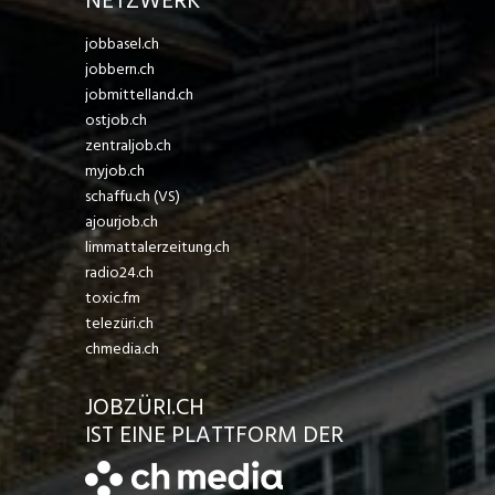
NETZWERK
jobbasel.ch
jobbern.ch
jobmittelland.ch
ostjob.ch
zentraljob.ch
myjob.ch
schaffu.ch (VS)
ajourjob.ch
limmattalerzeitung.ch
radio24.ch
toxic.fm
telezüri.ch
chmedia.ch
JOBZÜRI.CH
IST EINE PLATTFORM DER