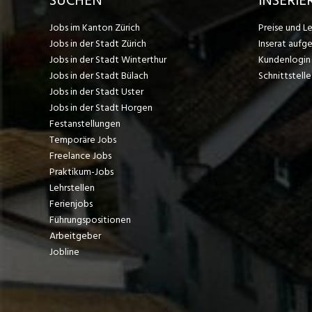
SUCHEN
INSERIE
Jobs im Kanton Zürich
Preise und L
Jobs in der Stadt Zürich
Inserat aufg
Jobs in der Stadt Winterthur
Kundenlogin
Jobs in der Stadt Bülach
Schnittstelle
Jobs in der Stadt Uster
Jobs in der Stadt Horgen
Festanstellungen
Temporäre Jobs
Freelance Jobs
Praktikum-Jobs
Lehrstellen
Ferienjobs
Führungspositionen
Arbeitgeber
Jobline