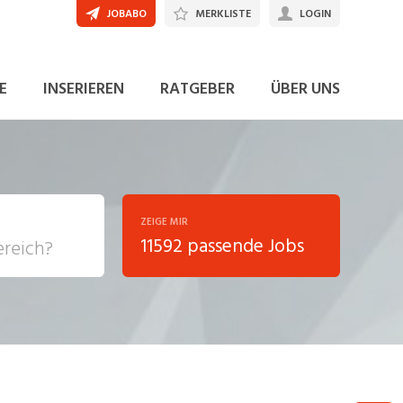
JOBABO
MERKLISTE
LOGIN
JETZT BEWERBEN
E
INSERIEREN
RATGEBER
ÜBER UNS
ZEIGE MIR
11592 passende Jobs
, Soziale
sposition
nsport,