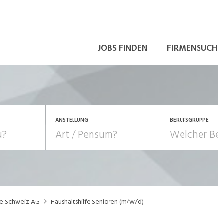
JOBS FINDEN
FIRMENSUCH
ANSTELLUNG
BERUFSGRUPPE
Bildung, Kunst, Design
10-100%
Pensum
POSITION
au, Handwerk, Elektro
Berufe, Sport
Temporär (befristet)
Führung
Einkauf, Logistik, Tra
te Schweiz AG
Haushaltshilfe Senioren (m/w/d)
onsulting, Human Resources
Verkehr