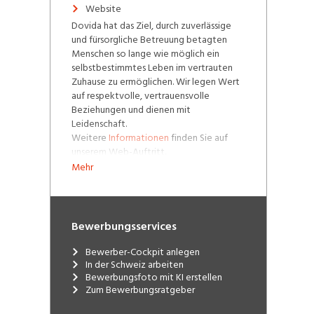
Website
Dovida hat das Ziel, durch zuverlässige
und fürsorgliche Betreuung betagten
Menschen so lange wie möglich ein
selbstbestimmtes Leben im vertrauten
Zuhause zu ermöglichen. Wir legen Wert
auf respektvolle, vertrauensvolle
Beziehungen und dienen mit
Leidenschaft.
Weitere
Informationen
finden Sie auf
unserem Web-Auftritt.
Mehr
Dovia ist von SECO und Krankenkassen
anerkannt. Dank regionalen
Niederlassungen und Agenturen sowie
dem breiten
Angebot an
Bewerbungsservices
Dienstleistungen
sind wir individuell und
persönlich für unsere Kunden da.
Bewerber-Cockpit anlegen
In der Schweiz arbeiten
Bewerbungsfoto mit KI erstellen
Zum Bewerbungsratgeber