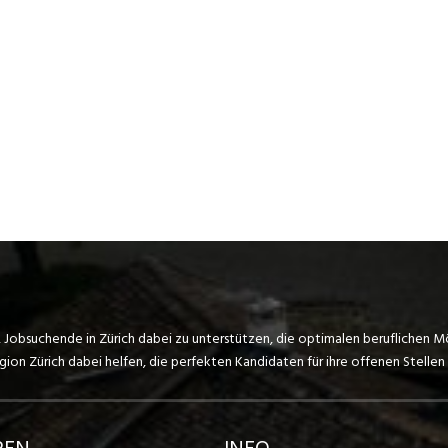
, Jobsuchende in Zürich dabei zu unterstützen, die optimalen beruflichen M
on Zürich dabei helfen, die perfekten Kandidaten für ihre offenen Stellen 