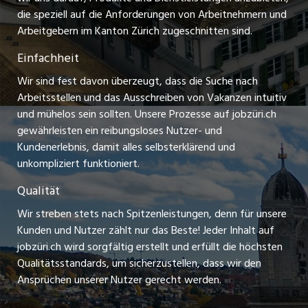
Praktikum-Jobs
die speziell auf die Anforderungen von Arbeitnehmern und
schaffu.ch (VS)
Arbeitgebern im Kanton Zürich zugeschnitten sind.
Lehrstellen
Einfachheit
ajourjob.ch
Ferienjobs
Wir sind fest davon überzeugt, dass die Suche nach
limmattalerzeitung.ch
Arbeitsstellen und das Ausschreiben von Vakanzen intuitiv
Führungspositionen
und mühelos sein sollten. Unsere Prozesse auf jobzüri.ch
radio24.ch
gewährleisten ein reibungsloses Nutzer- und
Arbeitgeber
Kundenerlebnis, damit alles selbsterklärend und
toxic.fm
unkompliziert funktioniert.
Jobline
telezüri.ch
Qualität
Wir streben stets nach Spitzenleistungen, denn für unsere
chmedia.ch
Kunden und Nutzer zählt nur das Beste! Jeder Inhalt auf
jobzüri.ch wird sorgfältig erstellt und erfüllt die höchsten
Qualitätsstandards, um sicherzustellen, dass wir den
Ansprüchen unserer Nutzer gerecht werden.