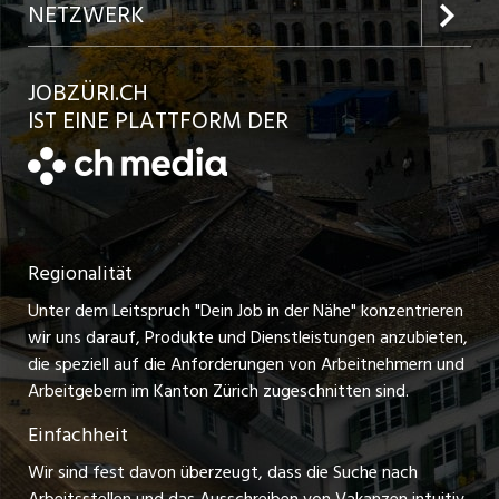
Inserat aufgeben
Team
NETZWERK
Jobs in der Stadt Bülach
Kundenlogin
Ratgeber
jobbasel.ch
JOBZÜRI.CH
Jobs in der Stadt Uster
Schnittstelle
AGB
IST EINE PLATTFORM DER
jobbern.ch
Jobs in der Stadt Horgen
Datenschutzerklärung
jobmittelland.ch
Festanstellungen
Nutzungsbedingungen
ostjob.ch
Temporäre Jobs
Regionalität
Impressum
zentraljob.ch
Freelance Jobs
Unter dem Leitspruch "Dein Job in der Nähe" konzentrieren
Stellenmeldepflicht
myjob.ch
wir uns darauf, Produkte und Dienstleistungen anzubieten,
Praktikum-Jobs
die speziell auf die Anforderungen von Arbeitnehmern und
schaffu.ch (VS)
Arbeitgebern im Kanton Zürich zugeschnitten sind.
Lehrstellen
Einfachheit
ajourjob.ch
Ferienjobs
Wir sind fest davon überzeugt, dass die Suche nach
limmattalerzeitung.ch
Arbeitsstellen und das Ausschreiben von Vakanzen intuitiv