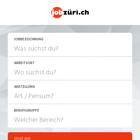
JETZT BEWERBEN
JOBBEZEICHNUNG
ARBEITSORT
ANSTELLUNG
BERUFSGRUPPE
JOB-TYP
10-100%
Festanstellung
ZEIGE MIR