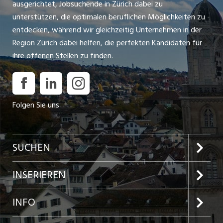
ausgerichtet, Jobsuchende in Zürich dabei zu
unterstützen, die optimalen beruflichen Möglichkeiten zu
entdecken, während wir gleichzeitig Unternehmen in der
Region Zürich dabei helfen, die perfekten Kandidaten für
ihre offenen Stellen zu finden.
Folgen Sie uns
SUCHEN
Jobs im Kanton Zürich
INSERIEREN
Jobs in der Stadt Zürich
Preise und Leistungen
INFO
Jobs in der Stadt Winterthur