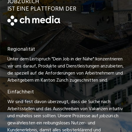
JOBZÜRI.CH
Jobs in der Stadt Uster
Schnittstelle
AGB
IST EINE PLATTFORM DER
jobbern.ch
Jobs in der Stadt Horgen
Datenschutzerklärung
jobmittelland.ch
Festanstellungen
Nutzungsbedingungen
ostjob.ch
Temporäre Jobs
Regionalität
Impressum
zentraljob.ch
Freelance Jobs
Unter dem Leitspruch "Dein Job in der Nähe" konzentrieren
Stellenmeldepflicht
myjob.ch
wir uns darauf, Produkte und Dienstleistungen anzubieten,
Praktikum-Jobs
die speziell auf die Anforderungen von Arbeitnehmern und
schaffu.ch (VS)
Arbeitgebern im Kanton Zürich zugeschnitten sind.
Lehrstellen
Einfachheit
ajourjob.ch
Ferienjobs
Wir sind fest davon überzeugt, dass die Suche nach
limmattalerzeitung.ch
Arbeitsstellen und das Ausschreiben von Vakanzen intuitiv
Führungspositionen
und mühelos sein sollten. Unsere Prozesse auf jobzüri.ch
radio24.ch
gewährleisten ein reibungsloses Nutzer- und
Arbeitgeber
Kundenerlebnis, damit alles selbsterklärend und