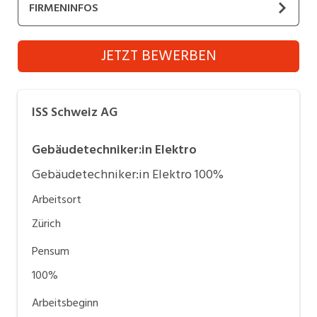
FIRMENINFOS
Industrie, Maschinenbau, Anlagenbau,
Produktion
ISS Schweiz AG
JETZT BEWERBEN
Informatik, Telekommunikation
Kaufm. Berufe, Kundendienst, Verwaltung
ISS Schweiz AG
Körperpflege, Wellness
Marketing, Kommunikation, Medien, Druck
Gebäudetechniker:in Elektro
Gebäudetechniker:in Elektro 100%
Mechanik, Elektronik, Optik (Fertigung)
Arbeitsort
Medizin, Gesundheitswesen, Pflege
Zürich
Sicherheit, Rettung, Polizei, Zoll
Pensum
Verkauf, Handel, Kundenberatung,
100%
Aussendienst
Arbeitsbeginn