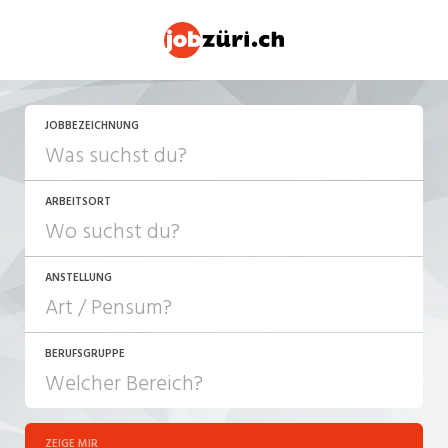
JETZT BEWERBEN
JOBBEZEICHNUNG
ARBEITSORT
ANSTELLUNG
BERUFSGRUPPE
JOB-TYP
10-100%
Festanstellung
ZEIGE MIR