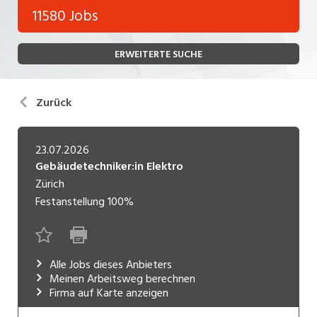
Bank, Versicherung
11580 Jobs
Temporär (befristet)
Bau, Handwerk, Elektro
ERWEITERTE SUCHE
Bildung, Kunst, Design, Soziale Berufe, Sport
Freelance
Chemie, Pharma, Biotechnologie
Praktikum
Zurück
Consulting, Human Resources
Lehrstelle
Einkauf, Logistik, Transport, Verkehr
23.07.2026
Gebäudetechniker:in Elektro
Ferienjob
Engineering, Technik, Architektur
Zürich
Festanstellung
100%
POSITION
Finanzen, Controlling, Treuhand, Recht
Gartenbau, Landwirtschaft, Forstwirtschaft
Führungsposition
Gastronomie, Hotellerie, Tourismus,
Alle Jobs dieses Anbieters
Management / Kader
Lebensmittel
Meinen Arbeitsweg berechnen
Firma auf Karte anzeigen
Immobilien, Facility Management, Reinigung