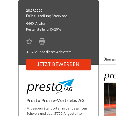
Freelance
Fi
Engineering, Technik, Architektur
28.07.2026
R
Lehrstelle
Frühzustellung Werktag
Gastronomie, Hotellerie,
I
6460
Altdorf
Tourismus, Lebensmittel
R
Festanstellung
10-20%
K
Informatik, Telekommunikation
V
Alle Jobs dieses Anbieters
Marketing, Kommunikation,
Me
Medien, Druck
(F
Über un
JETZT BEWERBEN
V
Sicherheit, Rettung, Polizei, Zoll
A
Presto Presse-Vertriebs AG
Mit sieben Standorten in der gesamten
Schweiz und über 5’700 Angestellten