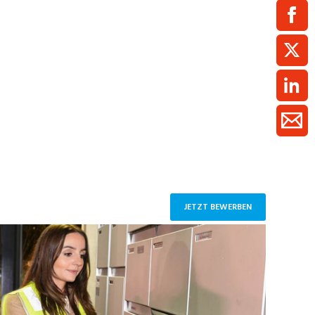
ment / Kader
chaft,
au,
on
ss
swesen,
JETZT BEWERBEN