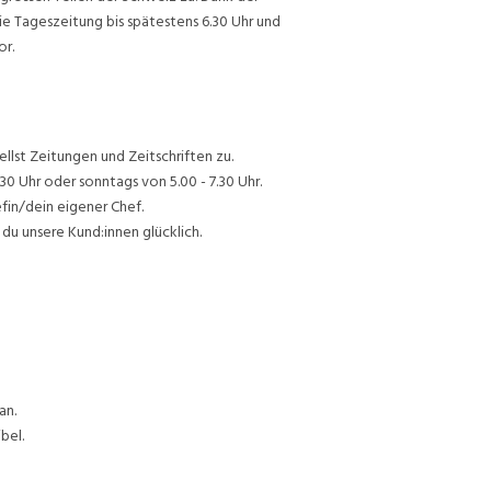
ie Tageszeitung bis spätestens 6.30 Uhr und
or.
lst Zeitungen und Zeitschriften zu.
30 Uhr oder sonntags von 5.00 - 7.30 Uhr.
efin/dein eigener Chef.
du unsere Kund:innen glücklich.
an.
bel.