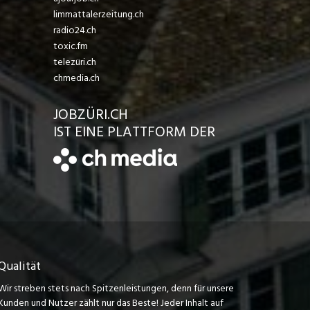
limmattalerzeitung.ch
radio24.ch
toxic.fm
telezüri.ch
chmedia.ch
JOBZÜRI.CH
IST EINE PLATTFORM DER
Qualität
Wir streben stets nach Spitzenleistungen, denn für unsere
Kunden und Nutzer zählt nur das Beste! Jeder Inhalt auf