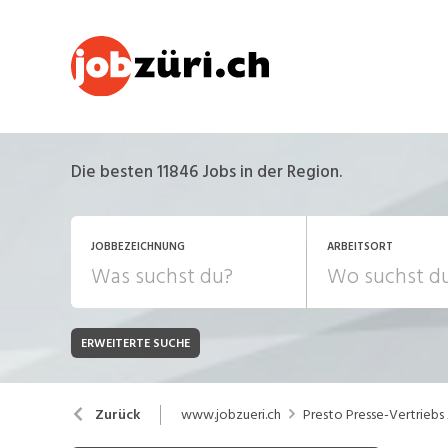
Die besten 11846 Jobs in der Region.
JOBBEZEICHNUNG
ARBEITSORT
ERWEITERTE SUCHE
JOB-TYP
Bank, Versicherung
B
Festanstellung
www.jobzueri.ch
Presto Presse-Vertriebs
Zurück
Chemie, Pharma, Biotechnologie
C