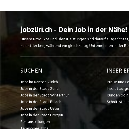
jobzüri.ch - Dein Job in der Nähe!
Unsere Produkte und Dienstleistungen sind darauf ausgerichtet
zu entdecken, während wir gleichzeitig Unternehmen in der Regi
SUCHEN
INSERIE
Jobs im Kanton Zürich
Preise und L
Jobs in der Stadt Zürich
Inserat aufg
Jobs in der Stadt Winterthur
Kundenlogin
Jobs in der Stadt Bülach
Schnittstelle
Jobs in der Stadt Uster
Jobs in der Stadt Horgen
Festanstellungen
Temporäre Jobs