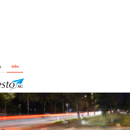
Praktikum
Manage
nanzen, Controlling, Treuhand,
Gartenbau, Landwirts
echt
Forstwirtschaft
Ferienjob
mmobilien, Facility Management,
Industrie, Maschinenb
einigung
Anlagenbau, Produkti
aufm. Berufe, Kundendienst,
Körperpflege, Wellne
erwaltung
chanik, Elektronik, Optik
Medizin, Gesundheit
ertigung)
Pflege
Jobs
s
erkauf, Handel, Kundenberatung,
ussendienst