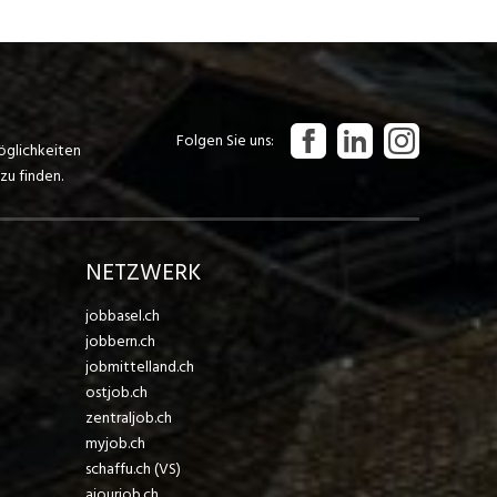
Folgen Sie uns
öglichkeiten
zu finden.
NETZWERK
jobbasel.ch
jobbern.ch
jobmittelland.ch
ostjob.ch
zentraljob.ch
myjob.ch
schaffu.ch (VS)
ajourjob.ch