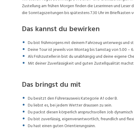
Zustellung am frühen Morgen finden die Leserinnen und Leser d
die Sonntagszeitungen bis spätestens 7.30 Uhr im Briefkasten v
Das kannst du bewirken
Du bist frühmorgens mit deinem Fahrzeug unterwegs und stel
Deine Tour ist jeweils von Montag bis Samstag von 5.00 – 6.
Als Frühzusteller:in bist du unabhängig und deine eigene Ch
Mit deiner Zuverlässigkeit und guten Zustellqualität machst 
Das bringst du mit
Du besitzt den Führerausweis Kategorie A1 oder B.
Du liebst es, bei jedem Wetter draussen zu sein.
Du packst diesen körperlich anspruchsvollen Job dynamisch 
Du bist zuverlässig, eigenverantwortlich, freundlich und flexi
Du hast einen guten Orientierungssinn.