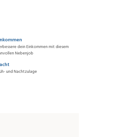
inkommen
erbessere dein Einkommen mit diesem
nnvollen Nebenjob
acht
üh- und Nachtzulage