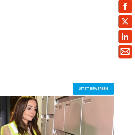
ment / Kader
chaft,
au,
on
ss
swesen,
JETZT BEWERBEN