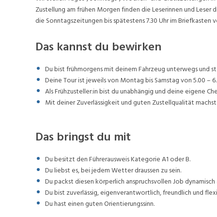
Zustellung am frühen Morgen finden die Leserinnen und Leser d
die Sonntagszeitungen bis spätestens 7.30 Uhr im Briefkasten v
Das kannst du bewirken
Du bist frühmorgens mit deinem Fahrzeug unterwegs und stel
Deine Tour ist jeweils von Montag bis Samstag von 5.00 – 6.
Als Frühzusteller:in bist du unabhängig und deine eigene Ch
Mit deiner Zuverlässigkeit und guten Zustellqualität machst 
Das bringst du mit
Du besitzt den Führerausweis Kategorie A1 oder B.
Du liebst es, bei jedem Wetter draussen zu sein.
Du packst diesen körperlich anspruchsvollen Job dynamisch 
Du bist zuverlässig, eigenverantwortlich, freundlich und flexi
Du hast einen guten Orientierungssinn.