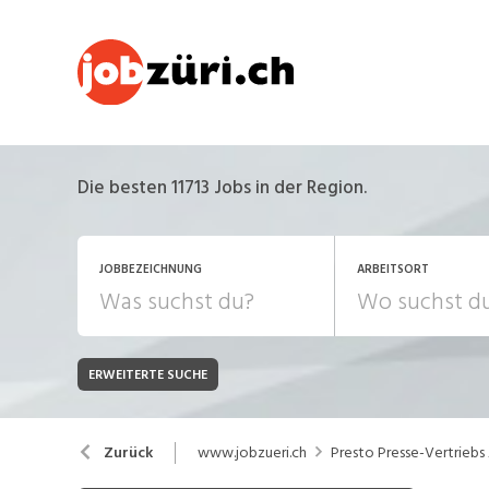
Die besten 11713 Jobs in der Region.
JOBBEZEICHNUNG
ARBEITSORT
ERWEITERTE SUCHE
JOB-TYP
Bank, Versicherung
B
Festanstellung
www.jobzueri.ch
Presto Presse-Vertriebs
Zurück
Chemie, Pharma, Biotechnologie
C