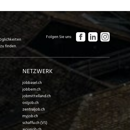
Folgen Sie uns
öglichkeiten
zu finden.
NETZWERK
jobbasel.ch
jobbern.ch
jobmittelland.ch
ostjob.ch
zentraljob.ch
myjob.ch
schaffu.ch (VS)
ajourjob.ch