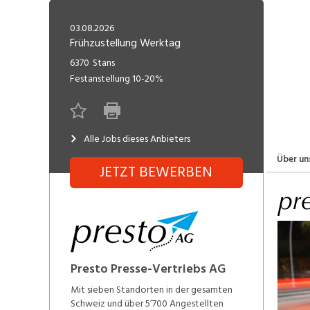
Freelance
Fi
Engineering, Technik, Architektur
03.08.2026
R
Lehrstelle
Frühzustellung Werktag
Gastronomie, Hotellerie,
I
6370
Stans
Tourismus, Lebensmittel
R
Festanstellung
10-20%
K
Informatik, Telekommunikation
V
Alle Jobs dieses Anbieters
Marketing, Kommunikation,
Me
Medien, Druck
(F
Über un
JETZT BEWERBEN
V
Sicherheit, Rettung, Polizei, Zoll
A
Presto Presse-Vertriebs AG
Mit sieben Standorten in der gesamten
Schweiz und über 5’700 Angestellten