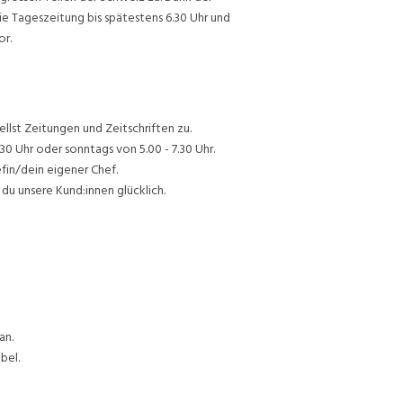
ie Tageszeitung bis spätestens 6.30 Uhr und
or.
lst Zeitungen und Zeitschriften zu.
30 Uhr oder sonntags von 5.00 - 7.30 Uhr.
efin/dein eigener Chef.
du unsere Kund:innen glücklich.
an.
bel.