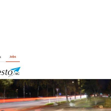
Praktikum
Manage
nanzen, Controlling, Treuhand,
Gartenbau, Landwirts
echt
Forstwirtschaft
Ferienjob
mmobilien, Facility Management,
Industrie, Maschinenb
einigung
Anlagenbau, Produkti
aufm. Berufe, Kundendienst,
Körperpflege, Wellne
erwaltung
chanik, Elektronik, Optik
Medizin, Gesundheit
ertigung)
Pflege
Jobs
s
erkauf, Handel, Kundenberatung,
ussendienst