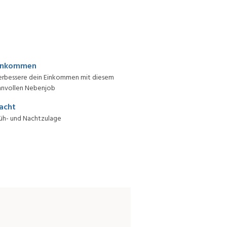
inkommen
erbessere dein Einkommen mit diesem
nnvollen Nebenjob
acht
üh- und Nachtzulage