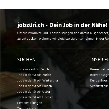
jobzüri.ch - Dein Job in der Nähe!
Unsere Produkte und Dienstleistungen sind darauf ausgerichtet
zu entdecken, während wir gleichzeitig Unternehmen in der Regi
SUCHEN
INSERIE
Jobs im Kanton Zürich
Preise und L
Jobs in der Stadt Zürich
Inserat aufg
Jobs in der Stadt Winterthur
Kundenlogin
Jobs in der Stadt Bülach
Schnittstelle
Jobs in der Stadt Uster
Jobs in der Stadt Horgen
Festanstellungen
Temporäre Jobs