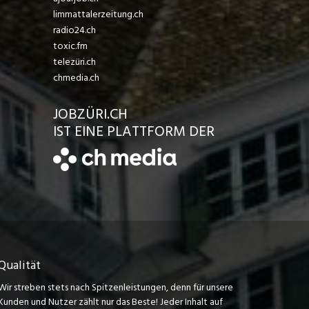
limmattalerzeitung.ch
radio24.ch
toxic.fm
telezüri.ch
chmedia.ch
JOBZÜRI.CH
IST EINE PLATTFORM DER
Qualität
Wir streben stets nach Spitzenleistungen, denn für unsere
Kunden und Nutzer zählt nur das Beste! Jeder Inhalt auf