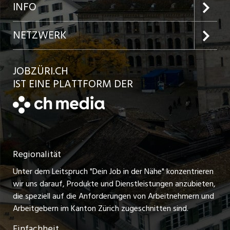
Jobs in der Stadt Zürich
Preise und Leistungen
INFO
Jobs in der Stadt Winterthur
Inserat aufgeben
Team
NETZWERK
Jobs in der Stadt Bülach
Kundenlogin
Ratgeber
jobbasel.ch
JOBZÜRI.CH
Jobs in der Stadt Uster
Schnittstelle
AGB
IST EINE PLATTFORM DER
jobbern.ch
Jobs in der Stadt Horgen
Datenschutzerklärung
jobmittelland.ch
Festanstellungen
Nutzungsbedingungen
ostjob.ch
Temporäre Jobs
Regionalität
Impressum
zentraljob.ch
Freelance Jobs
Unter dem Leitspruch "Dein Job in der Nähe" konzentrieren
Stellenmeldepflicht
myjob.ch
wir uns darauf, Produkte und Dienstleistungen anzubieten,
Praktikum-Jobs
die speziell auf die Anforderungen von Arbeitnehmern und
schaffu.ch (VS)
Arbeitgebern im Kanton Zürich zugeschnitten sind.
Lehrstellen
Einfachheit