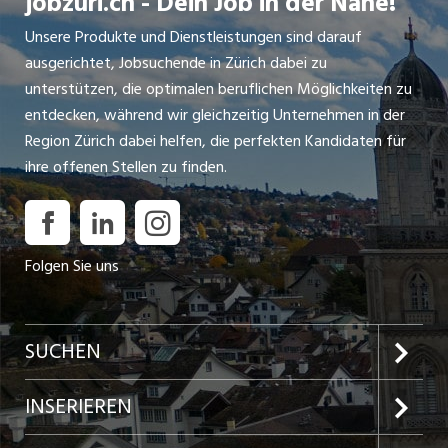
jobzüri.ch - Dein Job in der Nähe!
Unsere Produkte und Dienstleistungen sind darauf
ausgerichtet, Jobsuchende in Zürich dabei zu
unterstützen, die optimalen beruflichen Möglichkeiten zu
entdecken, während wir gleichzeitig Unternehmen in der
Region Zürich dabei helfen, die perfekten Kandidaten für
ihre offenen Stellen zu finden.
Folgen Sie uns
SUCHEN
Jobs im Kanton Zürich
INSERIEREN