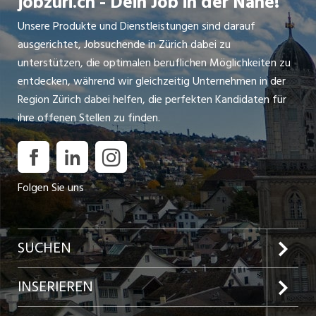
jobzüri.ch - Dein Job in der Nähe!
Unsere Produkte und Dienstleistungen sind darauf
ausgerichtet, Jobsuchende in Zürich dabei zu
unterstützen, die optimalen beruflichen Möglichkeiten zu
entdecken, während wir gleichzeitig Unternehmen in der
Region Zürich dabei helfen, die perfekten Kandidaten für
ihre offenen Stellen zu finden.
Folgen Sie uns
SUCHEN
Jobs im Kanton Zürich
INSERIEREN