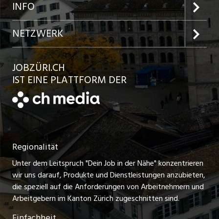
Jobs in der Stadt Zürich
Preise und Leistungen
INFO
Jobs in der Stadt Winterthur
Inserat aufgeben
Team
NETZWERK
Jobs in der Stadt Bülach
Kundenlogin
Ratgeber
jobbasel.ch
JOBZÜRI.CH
Jobs in der Stadt Uster
Schnittstelle
AGB
IST EINE PLATTFORM DER
jobbern.ch
Jobs in der Stadt Horgen
Datenschutzerklärung
jobmittelland.ch
Festanstellungen
Nutzungsbedingungen
ostjob.ch
Temporäre Jobs
Regionalität
Impressum
zentraljob.ch
Freelance Jobs
Unter dem Leitspruch "Dein Job in der Nähe" konzentrieren
Stellenmeldepflicht
myjob.ch
wir uns darauf, Produkte und Dienstleistungen anzubieten,
Praktikum-Jobs
die speziell auf die Anforderungen von Arbeitnehmern und
schaffu.ch (VS)
Arbeitgebern im Kanton Zürich zugeschnitten sind.
Lehrstellen
Einfachheit