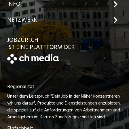
Jobs in der Stadt Zürich
Preise und Leistungen
INFO
Jobs in der Stadt Winterthur
Inserat aufgeben
Team
NETZWERK
Jobs in der Stadt Bülach
Kundenlogin
Ratgeber
jobbasel.ch
JOBZÜRI.CH
Jobs in der Stadt Uster
Schnittstelle
AGB
IST EINE PLATTFORM DER
jobbern.ch
Jobs in der Stadt Horgen
Datenschutzerklärung
jobmittelland.ch
Festanstellungen
Nutzungsbedingungen
ostjob.ch
Temporäre Jobs
Regionalität
Impressum
zentraljob.ch
Freelance Jobs
Unter dem Leitspruch "Dein Job in der Nähe" konzentrieren
Stellenmeldepflicht
myjob.ch
wir uns darauf, Produkte und Dienstleistungen anzubieten,
Praktikum-Jobs
die speziell auf die Anforderungen von Arbeitnehmern und
schaffu.ch (VS)
Arbeitgebern im Kanton Zürich zugeschnitten sind.
Lehrstellen
Einfachheit