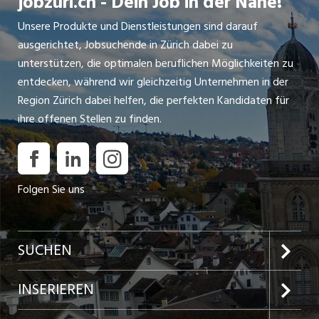
jobzüri.ch - Dein Job in der Nähe!
Unsere Produkte und Dienstleistungen sind darauf
ausgerichtet, Jobsuchende in Zürich dabei zu
unterstützen, die optimalen beruflichen Möglichkeiten zu
entdecken, während wir gleichzeitig Unternehmen in der
Region Zürich dabei helfen, die perfekten Kandidaten für
ihre offenen Stellen zu finden.
Folgen Sie uns
SUCHEN
Jobs im Kanton Zürich
INSERIEREN