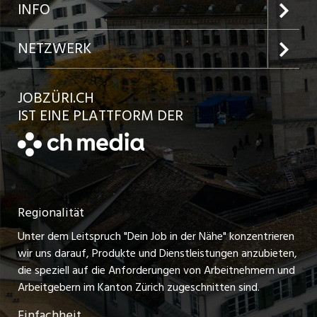
Jobs in der Stadt Zürich
Preise und Leistungen
INFO
Jobs in der Stadt Winterthur
Inserat aufgeben
Team
NETZWERK
Jobs in der Stadt Bülach
Kundenlogin
Ratgeber
jobbasel.ch
JOBZÜRI.CH
Jobs in der Stadt Uster
Schnittstelle
AGB
IST EINE PLATTFORM DER
jobbern.ch
Jobs in der Stadt Horgen
Datenschutzerklärung
jobmittelland.ch
Festanstellungen
Nutzungsbedingungen
ostjob.ch
Temporäre Jobs
Regionalität
Impressum
zentraljob.ch
Freelance Jobs
Unter dem Leitspruch "Dein Job in der Nähe" konzentrieren
Stellenmeldepflicht
myjob.ch
wir uns darauf, Produkte und Dienstleistungen anzubieten,
Praktikum-Jobs
die speziell auf die Anforderungen von Arbeitnehmern und
schaffu.ch (VS)
Arbeitgebern im Kanton Zürich zugeschnitten sind.
Lehrstellen
Einfachheit