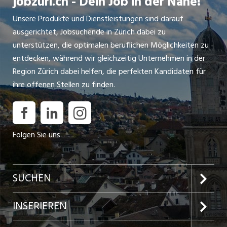
jobzüri.ch - Dein Job in der Nähe!
Unsere Produkte und Dienstleistungen sind darauf
ausgerichtet, Jobsuchende in Zürich dabei zu
unterstützen, die optimalen beruflichen Möglichkeiten zu
entdecken, während wir gleichzeitig Unternehmen in der
Region Zürich dabei helfen, die perfekten Kandidaten für
ihre offenen Stellen zu finden.
Folgen Sie uns
SUCHEN
Jobs im Kanton Zürich
INSERIEREN