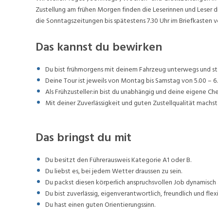
Zustellung am frühen Morgen finden die Leserinnen und Leser d
die Sonntagszeitungen bis spätestens 7.30 Uhr im Briefkasten v
Das kannst du bewirken
Du bist frühmorgens mit deinem Fahrzeug unterwegs und stel
Deine Tour ist jeweils von Montag bis Samstag von 5.00 – 6.
Als Frühzusteller:in bist du unabhängig und deine eigene Ch
Mit deiner Zuverlässigkeit und guten Zustellqualität machst 
Das bringst du mit
Du besitzt den Führerausweis Kategorie A1 oder B.
Du liebst es, bei jedem Wetter draussen zu sein.
Du packst diesen körperlich anspruchsvollen Job dynamisch 
Du bist zuverlässig, eigenverantwortlich, freundlich und flexi
Du hast einen guten Orientierungssinn.