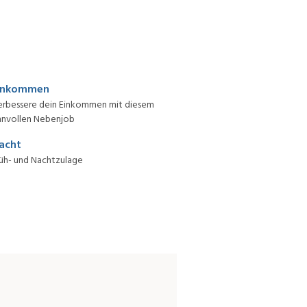
inkommen
erbessere dein Einkommen mit diesem
nnvollen Nebenjob
acht
üh- und Nachtzulage