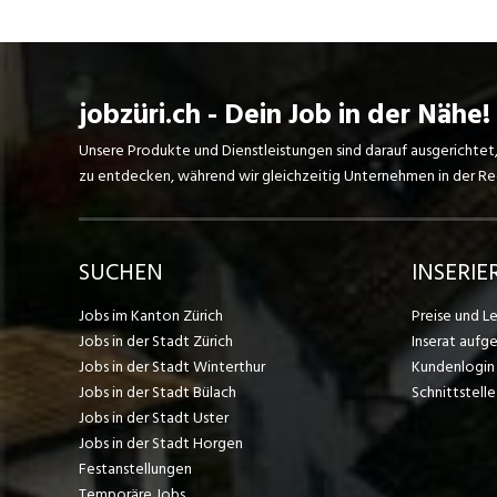
jobzüri.ch - Dein Job in der Nähe!
Unsere Produkte und Dienstleistungen sind darauf ausgerichtet
zu entdecken, während wir gleichzeitig Unternehmen in der Regi
SUCHEN
INSERIE
Jobs im Kanton Zürich
Preise und L
Jobs in der Stadt Zürich
Inserat aufg
Jobs in der Stadt Winterthur
Kundenlogin
Jobs in der Stadt Bülach
Schnittstelle
Jobs in der Stadt Uster
Jobs in der Stadt Horgen
Festanstellungen
Temporäre Jobs