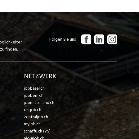
Folgen Sie uns
öglichkeiten
zu finden.
NETZWERK
jobbasel.ch
jobbern.ch
jobmittelland.ch
ostjob.ch
zentraljob.ch
myjob.ch
schaffu.ch (VS)
ajourjob.ch