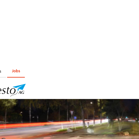
Praktikum
Manage
nanzen, Controlling, Treuhand,
Gartenbau, Landwirts
echt
Forstwirtschaft
Ferienjob
mmobilien, Facility Management,
Industrie, Maschinenb
einigung
Anlagenbau, Produkti
aufm. Berufe, Kundendienst,
Körperpflege, Wellne
erwaltung
chanik, Elektronik, Optik
Medizin, Gesundheit
ertigung)
Pflege
Jobs
s
erkauf, Handel, Kundenberatung,
ussendienst