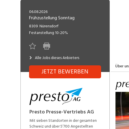
Freelance
Fi
Engineering, Technik, Architektur
06.08.2026
R
Lehrstelle
Frühzustellung Sonntag
Gastronomie, Hotellerie,
I
8309
Nürensdorf
Tourismus, Lebensmittel
R
Festanstellung
10-20%
K
Informatik, Telekommunikation
V
Alle Jobs dieses Anbieters
Marketing, Kommunikation,
Me
Medien, Druck
(F
Über un
JETZT BEWERBEN
V
Sicherheit, Rettung, Polizei, Zoll
A
Presto Presse-Vertriebs AG
Mit sieben Standorten in der gesamten
Schweiz und über 5’700 Angestellten