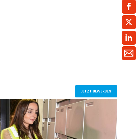
ment / Kader
chaft,
au,
on
ss
swesen,
JETZT BEWERBEN