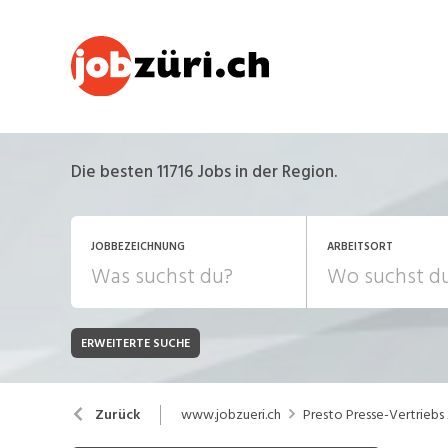
Die besten 11716 Jobs in der Region.
JOBBEZEICHNUNG
ARBEITSORT
ERWEITERTE SUCHE
JOB-TYP
Bank, Versicherung
B
Festanstellung
www.jobzueri.ch
Presto Presse-Vertriebs
Zurück
Chemie, Pharma, Biotechnologie
C