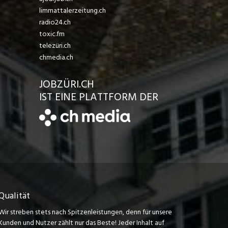
limmattalerzeitung.ch
radio24.ch
toxic.fm
telezüri.ch
chmedia.ch
JOBZÜRI.CH
IST EINE PLATTFORM DER
Qualität
Wir streben stets nach Spitzenleistungen, denn für unsere
Kunden und Nutzer zählt nur das Beste! Jeder Inhalt auf