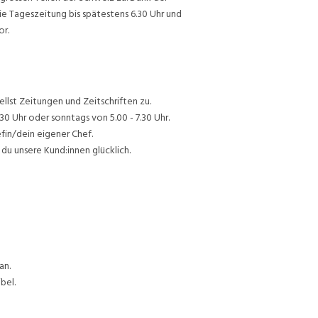
ie Tageszeitung bis spätestens 6.30 Uhr und
or.
lst Zeitungen und Zeitschriften zu.
30 Uhr oder sonntags von 5.00 - 7.30 Uhr.
efin/dein eigener Chef.
du unsere Kund:innen glücklich.
an.
bel.