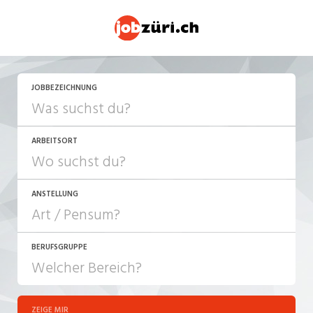
JETZT BEWERBEN
JOBBEZEICHNUNG
ARBEITSORT
ANSTELLUNG
BERUFSGRUPPE
JOB-TYP
10-100%
Festanstellung
ZEIGE MIR