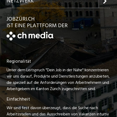
NETZWERK
Jobs in der Stadt Bülach
Kundenlogin
Ratgeber
jobbasel.ch
JOBZÜRI.CH
Jobs in der Stadt Uster
Schnittstelle
AGB
IST EINE PLATTFORM DER
jobbern.ch
Jobs in der Stadt Horgen
Datenschutzerklärung
jobmittelland.ch
Festanstellungen
Nutzungsbedingungen
ostjob.ch
Temporäre Jobs
Regionalität
Impressum
zentraljob.ch
Freelance Jobs
Unter dem Leitspruch "Dein Job in der Nähe" konzentrieren
Stellenmeldepflicht
myjob.ch
wir uns darauf, Produkte und Dienstleistungen anzubieten,
Praktikum-Jobs
die speziell auf die Anforderungen von Arbeitnehmern und
schaffu.ch (VS)
Arbeitgebern im Kanton Zürich zugeschnitten sind.
Lehrstellen
Einfachheit
ajourjob.ch
Ferienjobs
Wir sind fest davon überzeugt, dass die Suche nach
limmattalerzeitung.ch
Arbeitsstellen und das Ausschreiben von Vakanzen intuitiv