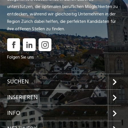
unterstützen, die optimalen beruflichen Möglichkeiten zu
entdecken, während wir gleichzeitig Unternehmen in der
Region Zürich dabei helfen, die perfekten Kandidaten für
ihre offenen Stellen zu finden.
Folgen Sie uns
SUCHEN
Jobs im Kanton Zürich
INSERIEREN
Jobs in der Stadt Zürich
Preise und Leistungen
INFO
Jobs in der Stadt Winterthur
Inserat aufgeben
Team