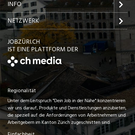
Jobs in der Stadt Zürich
Preise und Leistungen
INFO
Jobs in der Stadt Winterthur
Inserat aufgeben
Team
NETZWERK
Jobs in der Stadt Bülach
Kundenlogin
Ratgeber
jobbasel.ch
JOBZÜRI.CH
Jobs in der Stadt Uster
Schnittstelle
AGB
IST EINE PLATTFORM DER
jobbern.ch
Jobs in der Stadt Horgen
Datenschutzerklärung
jobmittelland.ch
Festanstellungen
Nutzungsbedingungen
ostjob.ch
Temporäre Jobs
Regionalität
Impressum
zentraljob.ch
Freelance Jobs
Unter dem Leitspruch "Dein Job in der Nähe" konzentrieren
Stellenmeldepflicht
myjob.ch
wir uns darauf, Produkte und Dienstleistungen anzubieten,
Praktikum-Jobs
die speziell auf die Anforderungen von Arbeitnehmern und
schaffu.ch (VS)
Arbeitgebern im Kanton Zürich zugeschnitten sind.
Lehrstellen
Einfachheit