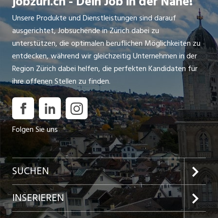
jobzüri.ch - Dein Job in der Nähe!
Unsere Produkte und Dienstleistungen sind darauf
ausgerichtet, Jobsuchende in Zürich dabei zu
unterstützen, die optimalen beruflichen Möglichkeiten zu
entdecken, während wir gleichzeitig Unternehmen in der
Region Zürich dabei helfen, die perfekten Kandidaten für
ihre offenen Stellen zu finden.
Folgen Sie uns
SUCHEN
Jobs im Kanton Zürich
INSERIEREN