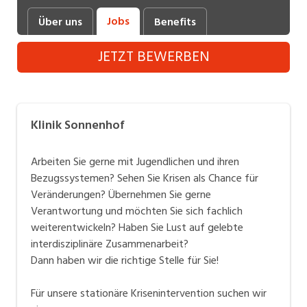
Industrie, Maschinenbau, Anlagenbau,
Jobs
Über uns
Benefits
Produktion
JETZT BEWERBEN
Informatik, Telekommunikation
Kaufm. Berufe, Kundendienst, Verwaltung
Körperpflege, Wellness
Klinik Sonnenhof
Marketing, Kommunikation, Medien, Druck
Arbeiten Sie gerne mit Jugendlichen und ihren
Mechanik, Elektronik, Optik (Fertigung)
Bezugssystemen? Sehen Sie Krisen als Chance für
Veränderungen? Übernehmen Sie gerne
Medizin, Gesundheitswesen, Pflege
Verantwortung und möchten Sie sich fachlich
Sicherheit, Rettung, Polizei, Zoll
weiterentwickeln? Haben Sie Lust auf gelebte
interdisziplinäre Zusammenarbeit?
Verkauf, Handel, Kundenberatung,
Dann haben wir die richtige Stelle für Sie!
Aussendienst
Für unsere stationäre Krisenintervention suchen wir