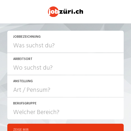
JETZT BEWERBEN
JOBBEZEICHNUNG
ARBEITSORT
ANSTELLUNG
BERUFSGRUPPE
JOB-TYP
10-100%
Festanstellung
ZEIGE MIR