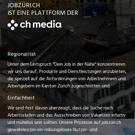
JOBZÜRI.CH
Jobs in der Stadt Uster
Schnittstelle
AGB
IST EINE PLATTFORM DER
jobbern.ch
Jobs in der Stadt Horgen
Datenschutzerklärung
jobmittelland.ch
Festanstellungen
Nutzungsbedingungen
ostjob.ch
Temporäre Jobs
Regionalität
Impressum
zentraljob.ch
Freelance Jobs
Unter dem Leitspruch "Dein Job in der Nähe" konzentrieren
Stellenmeldepflicht
myjob.ch
wir uns darauf, Produkte und Dienstleistungen anzubieten,
Praktikum-Jobs
die speziell auf die Anforderungen von Arbeitnehmern und
schaffu.ch (VS)
Arbeitgebern im Kanton Zürich zugeschnitten sind.
Lehrstellen
Einfachheit
ajourjob.ch
Ferienjobs
Wir sind fest davon überzeugt, dass die Suche nach
limmattalerzeitung.ch
Arbeitsstellen und das Ausschreiben von Vakanzen intuitiv
Führungspositionen
und mühelos sein sollten. Unsere Prozesse auf jobzüri.ch
radio24.ch
gewährleisten ein reibungsloses Nutzer- und
Arbeitgeber