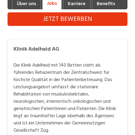
Jobs
Über uns
Karriere
Benefits
Fot
Industrie, Maschinenbau, Anlagenbau,
Produktion
JETZT BEWERBEN
Informatik, Telekommunikation
Kaufm. Berufe, Kundendienst, Verwaltung
Klinik Adelheid AG
Körperpflege, Wellness
Marketing, Kommunikation, Medien, Druck
Die Klinik Adelheid mit 140 Betten steht als
führendes Rehazentrum der Zentralschweiz für
Mechanik, Elektronik, Optik (Fertigung)
höchste Qualität in der Patientenbetreuung. Das
Leistungsangebot umfasst die stationäre
Medizin, Gesundheitswesen, Pflege
Rehabilitation von muskuloskeletalen,
Sicherheit, Rettung, Polizei, Zoll
neurologischen, internistisch-onkologischen und
geriatrischen Patientinnen und Patienten. Die Klinik
Verkauf, Handel, Kundenberatung,
liegt an traumhafter Lage oberhalb des Ägerisees
Aussendienst
und ist ein Unternehmen der Gemeinnützigen
Gesellschaft Zug.