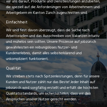
myjob.ch
wir uns darauf, Produkte und Dienstleistungen anzubieten,
Praktikum-Jobs
die speziell auf die Anforderungen von Arbeitnehmern und
schaffu.ch (VS)
Arbeitgebern im Kanton Zürich zugeschnitten sind.
Lehrstellen
Einfachheit
ajourjob.ch
Ferienjobs
Wir sind fest davon überzeugt, dass die Suche nach
limmattalerzeitung.ch
Arbeitsstellen und das Ausschreiben von Vakanzen intuitiv
Führungspositionen
und mühelos sein sollten. Unsere Prozesse auf jobzüri.ch
radio24.ch
gewährleisten ein reibungsloses Nutzer- und
Arbeitgeber
Kundenerlebnis, damit alles selbsterklärend und
toxic.fm
unkompliziert funktioniert.
Jobline
telezüri.ch
Qualität
Wir streben stets nach Spitzenleistungen, denn für unsere
chmedia.ch
Kunden und Nutzer zählt nur das Beste! Jeder Inhalt auf
jobzüri.ch wird sorgfältig erstellt und erfüllt die höchsten
Qualitätsstandards, um sicherzustellen, dass wir den
Ansprüchen unserer Nutzer gerecht werden.