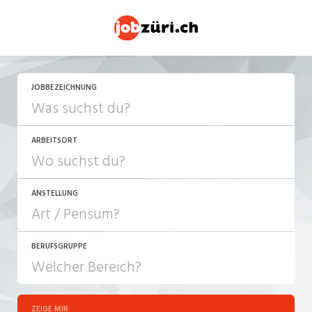
JETZT BEWERBEN
JOBBEZEICHNUNG
ARBEITSORT
ANSTELLUNG
BERUFSGRUPPE
JOB-TYP
10-100%
Festanstellung
ZEIGE MIR