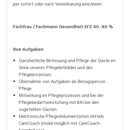
einfachen Schritten zu bewerben und in unseren
per sofort oder nach Vereinbarung eine/einen
Talentpool zu gelangen. Bei passender Vakanz
nehmen wir mit Ihnen Kontakt auf.
Fachfrau / Fachmann Gesundheit EFZ 40 -80 %
Ihre Aufgaben
Ganzheitliche Betreuung und Pflege der Gäste im
Sinne unseres Pflegeleitbildes und des
Pflegeprozesses
Übernahme von Aufgaben als Bezugsperson
Pflege
Mitwirkung im Pflegeprozesses und bei der
Pflegebedarfseinstufung mit RAI bei den
zugeteilten Gästen
Elektronische Pflegedokumentation mittels
CareCoach (mobil möglich mit CareCoach-