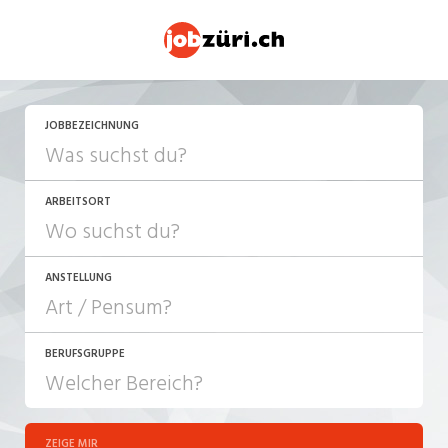
JETZT BEWERBEN
JOBBEZEICHNUNG
ARBEITSORT
ANSTELLUNG
BERUFSGRUPPE
JOB-TYP
10-100%
Festanstellung
ZEIGE MIR