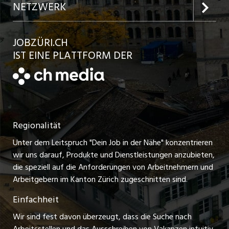
Inserat aufgeben
Team
NETZWERK
Jobs in der Stadt Bülach
Kundenlogin
Ratgeber
jobbasel.ch
JOBZÜRI.CH
Jobs in der Stadt Uster
Schnittstelle
AGB
IST EINE PLATTFORM DER
jobbern.ch
Jobs in der Stadt Horgen
Datenschutzerklärung
jobmittelland.ch
Festanstellungen
Nutzungsbedingungen
ostjob.ch
Temporäre Jobs
Regionalität
Impressum
zentraljob.ch
Freelance Jobs
Unter dem Leitspruch "Dein Job in der Nähe" konzentrieren
Stellenmeldepflicht
myjob.ch
wir uns darauf, Produkte und Dienstleistungen anzubieten,
Praktikum-Jobs
die speziell auf die Anforderungen von Arbeitnehmern und
schaffu.ch (VS)
Arbeitgebern im Kanton Zürich zugeschnitten sind.
Lehrstellen
Einfachheit
ajourjob.ch
Ferienjobs
Wir sind fest davon überzeugt, dass die Suche nach
limmattalerzeitung.ch