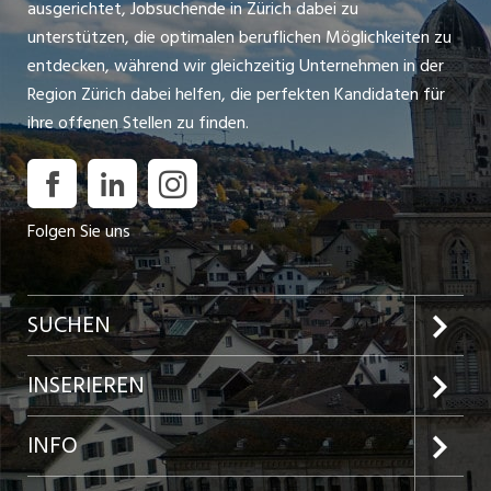
ausgerichtet, Jobsuchende in Zürich dabei zu
unterstützen, die optimalen beruflichen Möglichkeiten zu
entdecken, während wir gleichzeitig Unternehmen in der
Region Zürich dabei helfen, die perfekten Kandidaten für
ihre offenen Stellen zu finden.
Folgen Sie uns
SUCHEN
Jobs im Kanton Zürich
INSERIEREN
Jobs in der Stadt Zürich
Preise und Leistungen
INFO
Jobs in der Stadt Winterthur