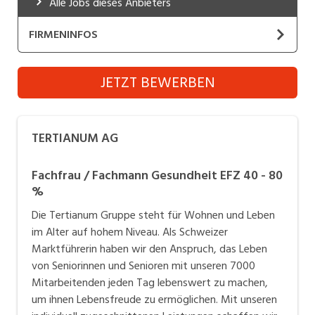
Alle Jobs dieses Anbieters
Industrie, Maschinenbau, Anlagenbau,
Produktion
FIRMENINFOS
Informatik, Telekommunikation
TERTIANUM AG
JETZT BEWERBEN
Kaufm. Berufe, Kundendienst, Verwaltung
Website
Körperpflege, Wellness
Unsere Vision
TERTIANUM AG
Marketing, Kommunikation, Medien, Druck
Wir bereichern das Leben der Menschen, indem wir
Lebensqualität aus Leidenschaft bieten.
Fachfrau / Fachmann Gesundheit EFZ 40 - 80
Mechanik, Elektronik, Optik (Fertigung)
%
Medizin, Gesundheitswesen, Pflege
Arbeiten bei Tertianum: Mehr als ein Job
Die Tertianum Gruppe steht für Wohnen und Leben
Wo Lebensfreude zum Beruf wird
im Alter auf hohem Niveau. Als Schweizer
Sicherheit, Rettung, Polizei, Zoll
Willkommen bei Tertianum Wir bieten dir spannende
Marktführerin haben wir den Anspruch, das Leben
Perspektiven in den verschiedensten Berufsgruppen.
Verkauf, Handel, Kundenberatung,
von Seniorinnen und Senioren mit unseren 7000
Aussendienst
Bei uns findest du sinnstiftende Tätigkeiten,
Mitarbeitenden jeden Tag lebenswert zu machen,
umfangreiche Weiterbildungsmöglichkeiten und ein
um ihnen Lebensfreude zu ermöglichen. Mit unseren