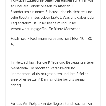
Team, dass sich durch Fürsorglichkeit und Respekt
individuell zugeschnittenen Leistungen schaffen wir
so über alle Lebensphasen im Alter an 100
auszeichnet.
Standorten ein neues Zuhause, das ein sicheres und
selbstbestimmtes Leben bietet. Was uns dabei jeden
Berufslehre bei Tertianum
Tag antreibt, ist unser Respekt und unser
Entdecke deinen Traumjob bei Tertianum: Über 200
Verantwortungsgefühl für ältere Menschen.
Lehrstellen in 16 verschiedenen Berufen in der ganzen
Schweiz warten auf dich. Unsere engagierten
Fachfrau / Fachmann Gesundheit EFZ 40 - 80
Berufsbildnerinnen und Berufsbildner begleiten dich
%
während deiner Ausbildung und stellen sicher, dass
unsere hohen gruppenweiten Ausbildungsstandards
eingehalten werden. Möchtest du während deiner
Ihr Herz schlägt für die Pflege und Betreuung älterer
Lehre die Berufsmaturität erlangen? Bei uns ist das
Menschen? Sie möchten Verantwortung
übernehmen, aktiv mitgestalten und Ihre Stärken
möglich! Starte jetzt deine Lehre bei Tertianum und
sinnvoll einsetzen? Dann sind Sie bei uns genau
lege den Grundstein für deine berufliche Zukunft.
richtig.
Unser Jobportal:
jobs.tertianum.ch
Schnellbewerbungsfunktion
um sich in sechs
Für das Am Rietpark in der Region Zürich suchen wir