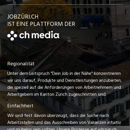
Jobs in der Stadt Bülach
Kundenlogin
Ratgeber
jobbasel.ch
JOBZÜRI.CH
Jobs in der Stadt Uster
Schnittstelle
AGB
IST EINE PLATTFORM DER
jobbern.ch
Jobs in der Stadt Horgen
Datenschutzerklärung
jobmittelland.ch
Festanstellungen
Nutzungsbedingungen
ostjob.ch
Temporäre Jobs
Regionalität
Impressum
zentraljob.ch
Freelance Jobs
Unter dem Leitspruch "Dein Job in der Nähe" konzentrieren
Stellenmeldepflicht
myjob.ch
wir uns darauf, Produkte und Dienstleistungen anzubieten,
Praktikum-Jobs
die speziell auf die Anforderungen von Arbeitnehmern und
schaffu.ch (VS)
Arbeitgebern im Kanton Zürich zugeschnitten sind.
Lehrstellen
Einfachheit
ajourjob.ch
Ferienjobs
Wir sind fest davon überzeugt, dass die Suche nach
limmattalerzeitung.ch
Arbeitsstellen und das Ausschreiben von Vakanzen intuitiv
Führungspositionen
und mühelos sein sollten. Unsere Prozesse auf jobzüri.ch