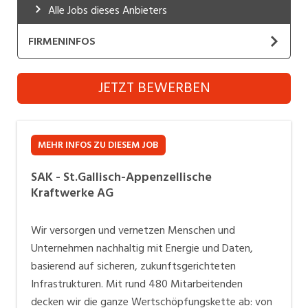
Alle Jobs dieses Anbieters
Industrie, Maschinenbau, Anlagenbau,
Produktion
FIRMENINFOS
Informatik, Telekommunikation
SAK - St.Gallisch-Appenzellische Kraftwerke
JETZT BEWERBEN
Kaufm. Berufe, Kundendienst, Verwaltung
AG
Website
Körperpflege, Wellness
Marketing, Kommunikation, Medien, Druck
MEHR INFOS ZU DIESEM JOB
Aufgabe der St.Gallisch-Appenzellische Kraftwerke
AG (SAK) ist die Versorgung der Kantone St.Gallen,
Mechanik, Elektronik, Optik (Fertigung)
SAK - St.Gallisch-Appenzellische
Appenzell Ausserrhoden und Appenzell Innerrhoden
Kraftwerke AG
Medizin, Gesundheitswesen, Pflege
mit sicherer und kostengünstiger elektrischer Energie.
Zur Strom- und Wärmegewinnung aus erneuerbarer
Sicherheit, Rettung, Polizei, Zoll
Wir versorgen und vernetzen Menschen und
Energie engagiert sich die SAK weitsichtig im Bau und
Unternehmen nachhaltig mit Energie und Daten,
Verkauf, Handel, Kundenberatung,
Betrieb von Stromproduktions- und
basierend auf sicheren, zukunftsgerichteten
Aussendienst
Wärmepumpenanlagen und beteiligt sich an
Infrastrukturen. Mit rund 480 Mitarbeitenden
entsprechenden Investitionen. Weiter baut die SAK
decken wir die ganze Wertschöpfungskette ab: von