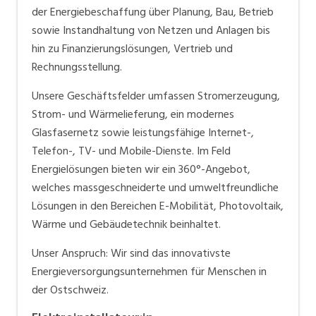
für ihre Kunden ein Glasfasernetz für die schnelle
der Energiebeschaffung über Planung, Bau, Betrieb
Datenübertragung auf.
sowie Instandhaltung von Netzen und Anlagen bis
hin zu Finanzierungslösungen, Vertrieb und
Mit rund 400 Mitarbeitenden deckt die SAK die ganze
Rechnungsstellung.
Wertschöpfungskette ab: Von der
Energiebeschaffung über Planung, Bau, Betrieb sowie
Unsere Geschäftsfelder umfassen Stromerzeugung,
Instandhaltung von Netzen und Anlagen bis hin zu
Strom- und Wärmelieferung, ein modernes
Vertrieb und Rechnungsstellung.
Glasfasernetz sowie leistungsfähige Internet-,
Telefon-, TV- und Mobile-Dienste. Im Feld
Energielösungen bieten wir ein 360°-Angebot,
welches massgeschneiderte und umweltfreundliche
Lösungen in den Bereichen E-Mobilität, Photovoltaik,
Wärme und Gebäudetechnik beinhaltet.
Unser Anspruch: Wir sind das innovativste
Energieversorgungsunternehmen für Menschen in
der Ostschweiz.