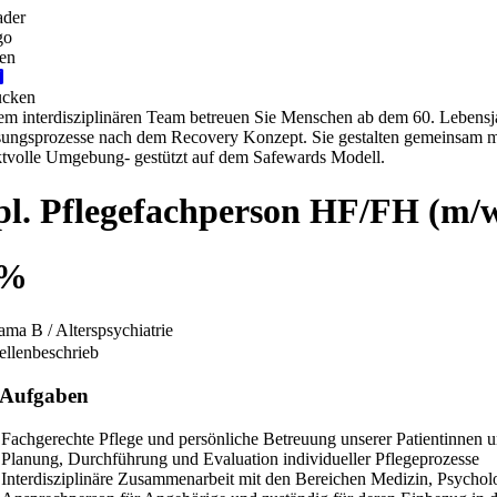
Praktikum
Manage
nanzen, Controlling, Treuhand,
Gartenbau, Landwirts
echt
Forstwirtschaft
Ferienjob
mmobilien, Facility Management,
Industrie, Maschinenb
einigung
Anlagenbau, Produkti
aufm. Berufe, Kundendienst,
Körperpflege, Wellne
erwaltung
chanik, Elektronik, Optik
Medizin, Gesundheit
ertigung)
Pflege
erkauf, Handel, Kundenberatung,
ussendienst