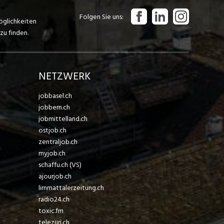
Folgen Sie uns
öglichkeiten
zu finden.
NETZWERK
jobbasel.ch
jobbern.ch
jobmittelland.ch
ostjob.ch
zentraljob.ch
myjob.ch
schaffu.ch (VS)
ajourjob.ch
limmattalerzeitung.ch
radio24.ch
toxic.fm
telezüri.ch