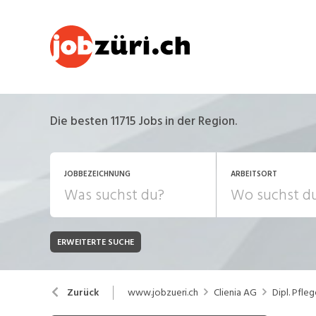
Die besten 11715 Jobs in der Region.
JOBBEZEICHNUNG
ARBEITSORT
ERWEITERTE SUCHE
JOB-TYP
Bank, Versicherung
B
Festanstellung
www.jobzueri.ch
Clienia AG
Dipl. Pfl
Zurück
Chemie, Pharma, Biotechnologie
C