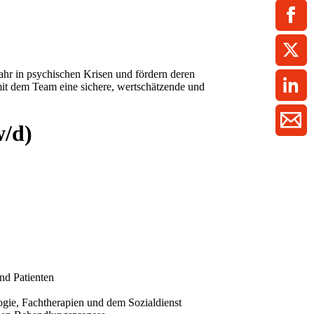
ment / Kader
chaft,
au,
on
ss
swesen,