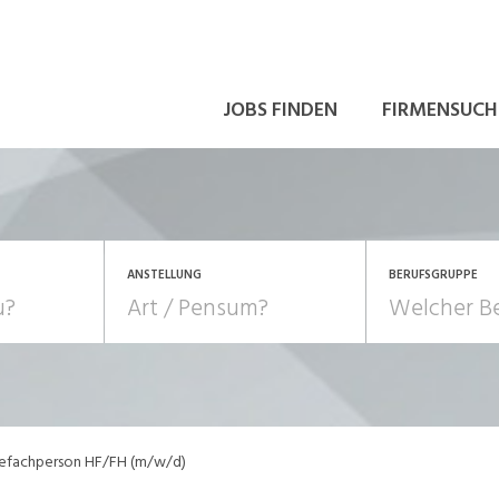
JOBS FINDEN
FIRMENSUCH
ANSTELLUNG
BERUFSGRUPPE
Bildung, Kunst, Design
10-100%
Pensum
POSITION
au, Handwerk, Elektro
Berufe, Sport
Temporär (befristet)
Führung
Einkauf, Logistik, Tra
egefachperson HF/FH (m/w/d)
onsulting, Human Resources
Verkehr