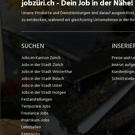
jobzüri.ch - Dein Job in der Nähe!
Unsere Produkte und Dienstleistungen sind darauf ausgerichtet
zu entdecken, während wir gleichzeitig Unternehmen in der Regi
SUCHEN
INSERIE
Jobs im Kanton Zürich
Preise und L
Jobs in der Stadt Zürich
Inserat aufg
Jobs in der Stadt Winterthur
Kundenlogin
Jobs in der Stadt Bülach
Schnittstelle
Jobs in der Stadt Uster
Jobs in der Stadt Horgen
Festanstellungen
Temporäre Jobs
Freelance Jobs
Praktikum-Jobs
Lehrstellen
Ferienjobs