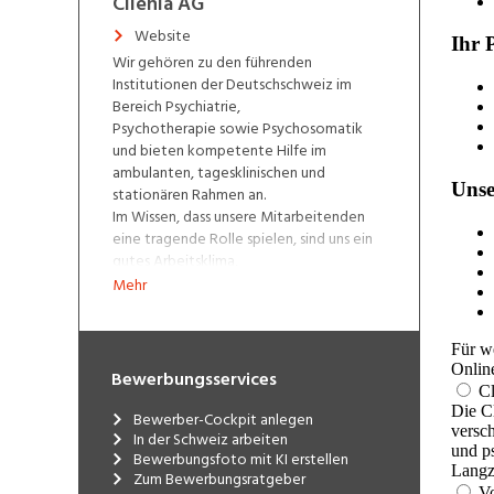
Clienia AG
Website
Wir gehören zu den führenden
Institutionen der Deutschschweiz im
Bereich Psychiatrie,
Psychotherapie sowie Psychosomatik
und bieten kompetente Hilfe im
ambulanten, tagesklinischen und
stationären Rahmen an.
Im Wissen, dass unsere Mitarbeitenden
eine tragende Rolle spielen, sind uns ein
gutes Arbeitsklima,
Entwicklungsmöglichkeiten,
Mehr
Führungsschulungen, familienfreundliche
Arbeitsmodelle sowie attraktive Aus-
und Fortbildungsmöglichkeiten sehr
wichtig. Wir sind Ausbildungsklinik für
Bewerbungsservices
Assistenzärzte (A1-Kliniken), dipl.
Pflegefachpersonen HF, Fachangestellte
Bewerber-Cockpit anlegen
Gesundheit (FAGE), Lehrlinge und
In der Schweiz arbeiten
Praktikanten diverser Berufe und weisen
Bewerbungsfoto mit KI erstellen
Zum Bewerbungsratgeber
eine enge universitäre Anbindug auf.