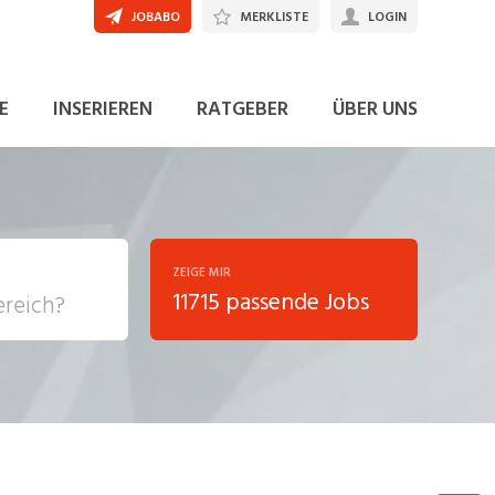
JOBABO
MERKLISTE
LOGIN
JETZT BEWERBEN
E
INSERIEREN
RATGEBER
ÜBER UNS
ZEIGE MIR
11715 passende Jobs
, Soziale
sposition
nsport,