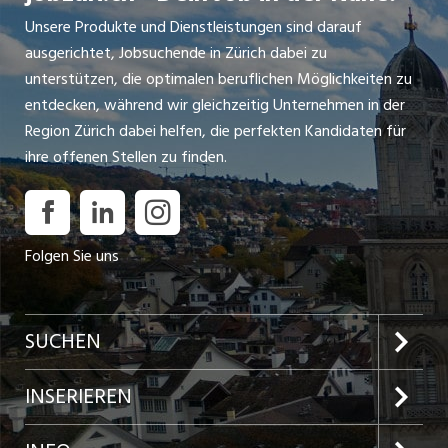
Unsere Produkte und Dienstleistungen sind darauf
ausgerichtet, Jobsuchende in Zürich dabei zu
unterstützen, die optimalen beruflichen Möglichkeiten zu
entdecken, während wir gleichzeitig Unternehmen in der
Region Zürich dabei helfen, die perfekten Kandidaten für
ihre offenen Stellen zu finden.
Folgen Sie uns
SUCHEN
Jobs im Kanton Zürich
INSERIEREN
Jobs in der Stadt Zürich
Preise und Leistungen