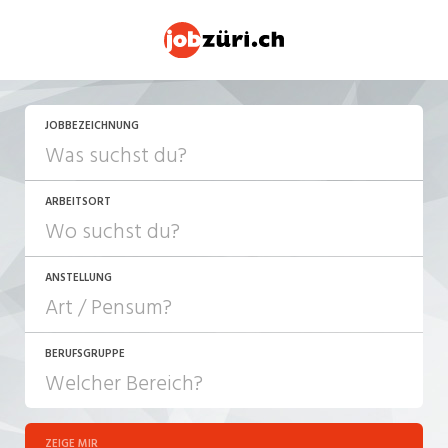
JETZT BEWERBEN
JOBBEZEICHNUNG
ARBEITSORT
ANSTELLUNG
BERUFSGRUPPE
JOB-TYP
10-100%
Festanstellung
ZEIGE MIR