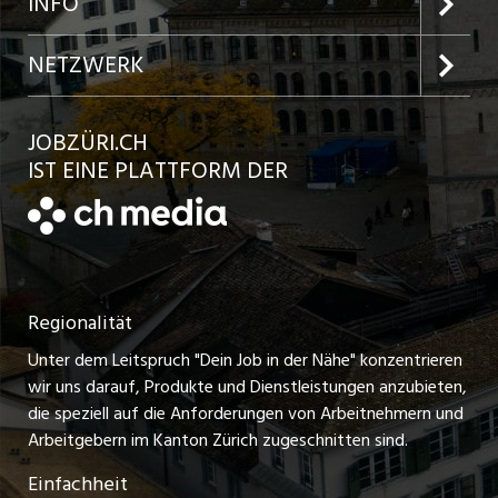
INFO
Jobs in der Stadt Winterthur
Inserat aufgeben
Team
NETZWERK
Jobs in der Stadt Bülach
Kundenlogin
Ratgeber
jobbasel.ch
JOBZÜRI.CH
Jobs in der Stadt Uster
Schnittstelle
AGB
IST EINE PLATTFORM DER
jobbern.ch
Jobs in der Stadt Horgen
Datenschutzerklärung
jobmittelland.ch
Festanstellungen
Nutzungsbedingungen
ostjob.ch
Temporäre Jobs
Regionalität
Impressum
zentraljob.ch
Freelance Jobs
Unter dem Leitspruch "Dein Job in der Nähe" konzentrieren
Stellenmeldepflicht
myjob.ch
wir uns darauf, Produkte und Dienstleistungen anzubieten,
Praktikum-Jobs
die speziell auf die Anforderungen von Arbeitnehmern und
schaffu.ch (VS)
Arbeitgebern im Kanton Zürich zugeschnitten sind.
Lehrstellen
Einfachheit
ajourjob.ch