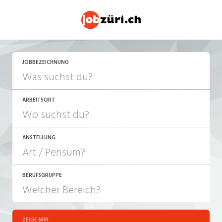
JETZT BEWERBEN
JOBBEZEICHNUNG
ARBEITSORT
ANSTELLUNG
BERUFSGRUPPE
JOB-TYP
10-100%
Festanstellung
ZEIGE MIR