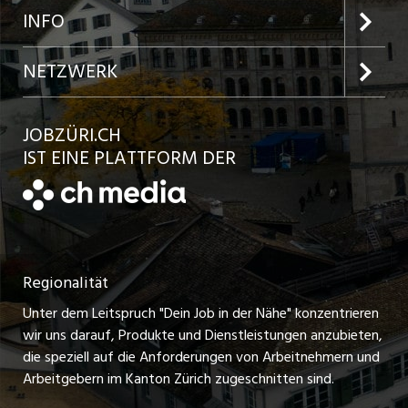
Jobs in der Stadt Zürich
Preise und Leistungen
INFO
Jobs in der Stadt Winterthur
Inserat aufgeben
Team
NETZWERK
Jobs in der Stadt Bülach
Kundenlogin
Ratgeber
jobbasel.ch
JOBZÜRI.CH
Jobs in der Stadt Uster
Schnittstelle
AGB
IST EINE PLATTFORM DER
jobbern.ch
Jobs in der Stadt Horgen
Datenschutzerklärung
jobmittelland.ch
Festanstellungen
Nutzungsbedingungen
ostjob.ch
Temporäre Jobs
Regionalität
Impressum
zentraljob.ch
Freelance Jobs
Unter dem Leitspruch "Dein Job in der Nähe" konzentrieren
Stellenmeldepflicht
myjob.ch
wir uns darauf, Produkte und Dienstleistungen anzubieten,
Praktikum-Jobs
die speziell auf die Anforderungen von Arbeitnehmern und
schaffu.ch (VS)
Arbeitgebern im Kanton Zürich zugeschnitten sind.
Lehrstellen