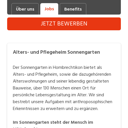
Industrie, Maschinenbau, Anlagenbau,
Jobs
Über uns
Benefits
Produktion
JETZT BEWERBEN
Informatik, Telekommunikation
Kaufm. Berufe, Kundendienst, Verwaltung
Körperpflege, Wellness
Alters- und Pflegeheim Sonnengarten
Marketing, Kommunikation, Medien, Druck
Der Sonnengarten in Hombrechtikon bietet als
Mechanik, Elektronik, Optik (Fertigung)
Alters- und Pflegeheim, sowie die dazugehörenden
Alterswohnungen und seiner lebendig gestalteten
Medizin, Gesundheitswesen, Pflege
Bauweise, über 130 Menschen einen Ort für
Sicherheit, Rettung, Polizei, Zoll
persönliche Lebensgestaltung im Alter. Wir sind
bestrebt unsere Aufgaben mit anthroposophischen
Verkauf, Handel, Kundenberatung,
Erkenntnissen zu erweitern und zu ergänzen.
Aussendienst
Im Sonnengarten steht der Mensch im