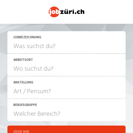
JETZT BEWERBEN
JOBBEZEICHNUNG
ARBEITSORT
ANSTELLUNG
BERUFSGRUPPE
JOB-TYP
10-100%
Festanstellung
ZEIGE MIR