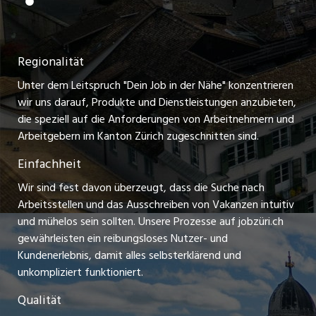
jobmittelland.ch
Festanstellungen
Nutzungsbedingungen
ostjob.ch
Temporäre Jobs
Regionalität
Impressum
zentraljob.ch
Freelance Jobs
Unter dem Leitspruch "Dein Job in der Nähe" konzentrieren
Stellenmeldepflicht
myjob.ch
wir uns darauf, Produkte und Dienstleistungen anzubieten,
Praktikum-Jobs
die speziell auf die Anforderungen von Arbeitnehmern und
schaffu.ch (VS)
Arbeitgebern im Kanton Zürich zugeschnitten sind.
Lehrstellen
Einfachheit
ajourjob.ch
Ferienjobs
Wir sind fest davon überzeugt, dass die Suche nach
limmattalerzeitung.ch
Arbeitsstellen und das Ausschreiben von Vakanzen intuitiv
Führungspositionen
und mühelos sein sollten. Unsere Prozesse auf jobzüri.ch
radio24.ch
gewährleisten ein reibungsloses Nutzer- und
Arbeitgeber
Kundenerlebnis, damit alles selbsterklärend und
toxic.fm
unkompliziert funktioniert.
Jobline
telezüri.ch
Qualität