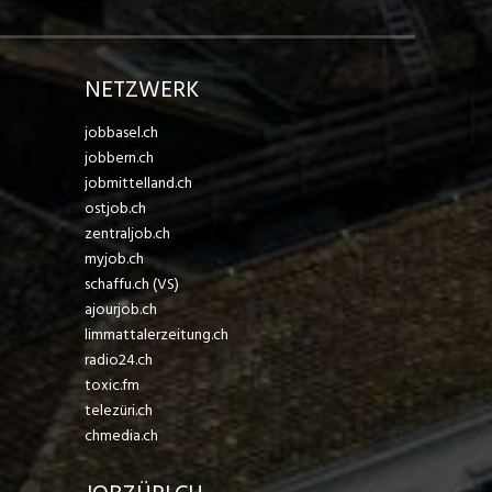
NETZWERK
jobbasel.ch
jobbern.ch
jobmittelland.ch
ostjob.ch
zentraljob.ch
myjob.ch
schaffu.ch (VS)
ajourjob.ch
limmattalerzeitung.ch
radio24.ch
toxic.fm
telezüri.ch
chmedia.ch