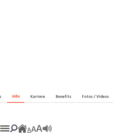
Praktikum
Manage
nanzen, Controlling, Treuhand,
Gartenbau, Landwirts
echt
Forstwirtschaft
Ferienjob
mmobilien, Facility Management,
Industrie, Maschinenb
einigung
Anlagenbau, Produkti
aufm. Berufe, Kundendienst,
Körperpflege, Wellne
erwaltung
chanik, Elektronik, Optik
Medizin, Gesundheit
ertigung)
Pflege
erkauf, Handel, Kundenberatung,
ussendienst
Jobs
s
Karriere
Benefits
Fotos / Videos