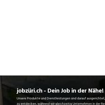
(Wahrnehmung) und Ernährung erfährt die
Universitäre Altersmedizin Basel national
und international hohe Anerkennung: So
zählt die Memory Clinic FELIX PLATTER zu
den grössten Schweizer Zentren für die
Diagnostik von Hirnleistungsstörungen.
Und das Basel Mobility Center FELIX
PLATTER dient der wichtigen
Früherkennung von Mobilitätsproblemen.
jobzüri.ch - Dein Job in der Nähe!
Unsere Produkte und Dienstleistungen sind darauf ausgerichtet
zu entdecken, während wir gleichzeitig Unternehmen in der Regi