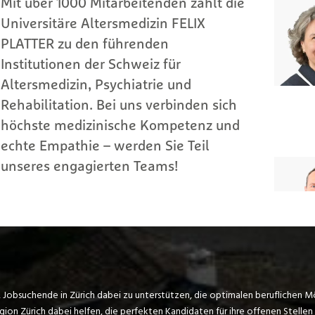
, Jobsuchende in Zürich dabei zu unterstützen, die optimalen beruflichen M
on Zürich dabei helfen, die perfekten Kandidaten für ihre offenen Stellen 