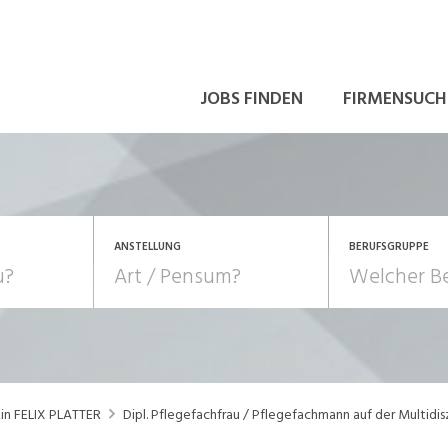
JOBS FINDEN
FIRMENSUCH
ANSTELLUNG
BERUFSGRUPPE
Bildung, Kunst, Design
10-100%
Pensum
POSITION
au, Handwerk, Elektro
Berufe, Sport
Temporär (befristet)
Führung
Einkauf, Logistik, Tra
zin FELIX PLATTER
Dipl. Pflegefachfrau / Pflegefachmann auf der Multidisz
onsulting, Human Resources
Verkehr