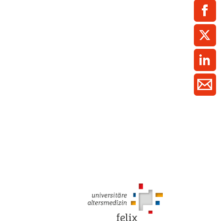
ment / Kader
chaft,
au,
on
ss
swesen,