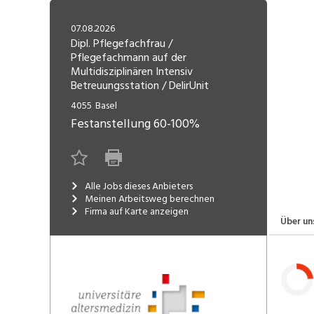
Freelance
Fi
Engineering, Technik, Architektur
07.08.2026
R
Lehrstelle
Dipl. Pflegefachfrau /
Pflegefachmann auf der
Gastronomie, Hotellerie,
I
Multidisziplinären Intensiv
Tourismus, Lebensmittel
R
Betreuungsstation / DelirUnit
K
4055
Basel
Informatik, Telekommunikation
V
Festanstellung
60-100%
Marketing, Kommunikation,
Me
Medien, Druck
(F
V
Alle Jobs dieses Anbieters
Sicherheit, Rettung, Polizei, Zoll
Meinen Arbeitsweg berechnen
A
Firma auf Karte anzeigen
Über un