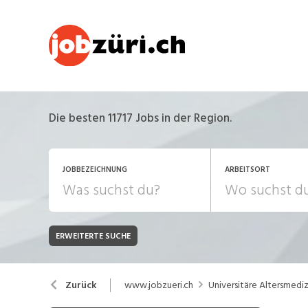
Die besten 11717 Jobs in der Region.
JOBBEZEICHNUNG
ARBEITSORT
ERWEITERTE SUCHE
JOB-TYP
Bank, Versicherung
B
Festanstellung
www.jobzueri.ch
Universitäre Altersmedi
Zurück
Chemie, Pharma, Biotechnologie
C