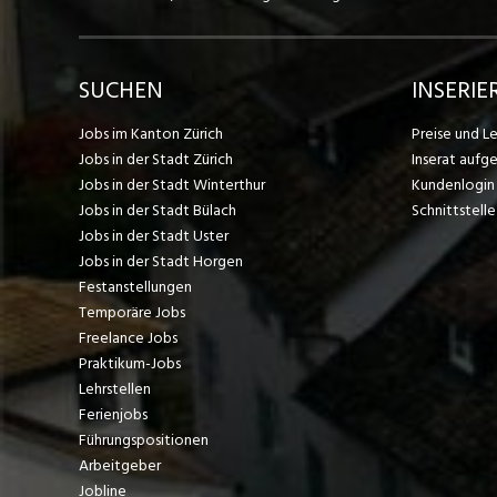
SUCHEN
INSERIE
Jobs im Kanton Zürich
Preise und L
Jobs in der Stadt Zürich
Inserat aufg
Jobs in der Stadt Winterthur
Kundenlogin
Jobs in der Stadt Bülach
Schnittstelle
Jobs in der Stadt Uster
Jobs in der Stadt Horgen
Festanstellungen
Temporäre Jobs
Freelance Jobs
Praktikum-Jobs
Lehrstellen
Ferienjobs
Führungspositionen
Arbeitgeber
Jobline