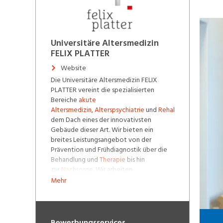
Laden...
Universitäre Altersmedizin
FELIX PLATTER
Website
Die Universitäre Altersmedizin FELIX
PLATTER vereint die spezialisierten
Bereiche
akute
Altersmedizin
,
Alterspsychiatrie
und
Rehabilitation
unter
dem Dach eines der innovativsten
Gebäude dieser Art. Wir bieten ein
breites Leistungsangebot von der
Prävention und Frühdiagnostik über die
Behandlung und
Therapie
bis hin
zur
Nachsorge
. Wir arbeiten
interdisziplinär und in
interprofessionellen
Mehr
Teams
, um den Menschen im Alter
ganzheitlich und individuell – das heisst
physisch wie psychisch auf den einzelnen
Patienten ausgerichtet, zu betreuen.
Bewerbungsservices