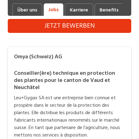
Industrie, Maschinenbau, Anlagenbau,
Jobs
Über uns
Karriere
Benefits
Fot
Produktion
JETZT BEWERBEN
Informatik, Telekommunikation
Kaufm. Berufe, Kundendienst, Verwaltung
Körperpflege, Wellness
Omya (Schweiz) AG
Marketing, Kommunikation, Medien, Druck
Conseiller(ère) technique en protection
Mechanik, Elektronik, Optik (Fertigung)
des plantes pour le canton de Vaud et
Neuchâtel
Medizin, Gesundheitswesen, Pflege
Leu+Gygax SA est une entreprise bien connue et
Sicherheit, Rettung, Polizei, Zoll
prospère dans le secteur de la protection des
plantes. Elle distribue les produits de différents
Verkauf, Handel, Kundenberatung,
fabricants internationaux renommés sur le marché
Aussendienst
suisse. En tant que partenaire de l’agriculture, nous
mettons nos services à disposition.