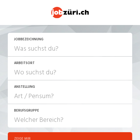
JETZT BEWERBEN
JOBBEZEICHNUNG
ARBEITSORT
ANSTELLUNG
BERUFSGRUPPE
JOB-TYP
10-100%
Festanstellung
ZEIGE MIR