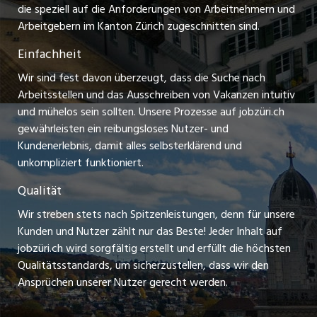
Praktikum-Jobs
die speziell auf die Anforderungen von Arbeitnehmern und
schaffu.ch (VS)
Arbeitgebern im Kanton Zürich zugeschnitten sind.
Lehrstellen
Einfachheit
ajourjob.ch
Ferienjobs
Wir sind fest davon überzeugt, dass die Suche nach
limmattalerzeitung.ch
Arbeitsstellen und das Ausschreiben von Vakanzen intuitiv
Führungspositionen
und mühelos sein sollten. Unsere Prozesse auf jobzüri.ch
radio24.ch
gewährleisten ein reibungsloses Nutzer- und
Arbeitgeber
Kundenerlebnis, damit alles selbsterklärend und
toxic.fm
unkompliziert funktioniert.
Jobline
telezüri.ch
Qualität
Wir streben stets nach Spitzenleistungen, denn für unsere
chmedia.ch
Kunden und Nutzer zählt nur das Beste! Jeder Inhalt auf
jobzüri.ch wird sorgfältig erstellt und erfüllt die höchsten
Qualitätsstandards, um sicherzustellen, dass wir den
Ansprüchen unserer Nutzer gerecht werden.