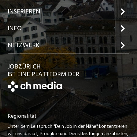
Jobs im Kanton Zürich
INSERIEREN
Jobs in der Stadt Zürich
Preise und Leistungen
INFO
Jobs in der Stadt Winterthur
Inserat aufgeben
Team
NETZWERK
Jobs in der Stadt Bülach
Kundenlogin
Ratgeber
jobbasel.ch
JOBZÜRI.CH
Jobs in der Stadt Uster
Schnittstelle
AGB
IST EINE PLATTFORM DER
jobbern.ch
Jobs in der Stadt Horgen
Datenschutzerklärung
jobmittelland.ch
Festanstellungen
Nutzungsbedingungen
ostjob.ch
Temporäre Jobs
Regionalität
Impressum
zentraljob.ch
Freelance Jobs
Unter dem Leitspruch "Dein Job in der Nähe" konzentrieren
Stellenmeldepflicht
myjob.ch
wir uns darauf, Produkte und Dienstleistungen anzubieten,