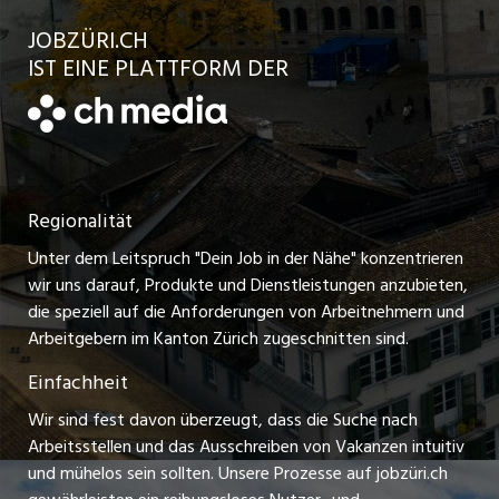
Kundenlogin
Ratgeber
jobbasel.ch
JOBZÜRI.CH
Jobs in der Stadt Uster
Schnittstelle
AGB
IST EINE PLATTFORM DER
jobbern.ch
Jobs in der Stadt Horgen
Datenschutzerklärung
jobmittelland.ch
Festanstellungen
Nutzungsbedingungen
ostjob.ch
Temporäre Jobs
Regionalität
Impressum
zentraljob.ch
Freelance Jobs
Unter dem Leitspruch "Dein Job in der Nähe" konzentrieren
Stellenmeldepflicht
myjob.ch
wir uns darauf, Produkte und Dienstleistungen anzubieten,
Praktikum-Jobs
die speziell auf die Anforderungen von Arbeitnehmern und
schaffu.ch (VS)
Arbeitgebern im Kanton Zürich zugeschnitten sind.
Lehrstellen
Einfachheit
ajourjob.ch
Ferienjobs
Wir sind fest davon überzeugt, dass die Suche nach
limmattalerzeitung.ch
Arbeitsstellen und das Ausschreiben von Vakanzen intuitiv
Führungspositionen
und mühelos sein sollten. Unsere Prozesse auf jobzüri.ch
radio24.ch