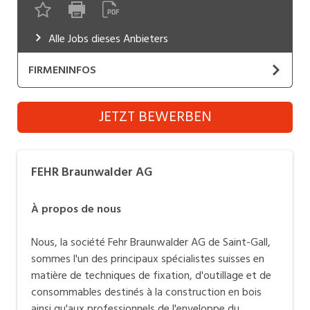
Industrie, Maschinenbau, Anlagenbau,
Produktion
Alle Jobs dieses Anbieters
Informatik, Telekommunikation
FIRMENINFOS
Kaufm. Berufe, Kundendienst, Verwaltung
FEHR Braunwalder AG
JETZT BEWERBEN
Körperpflege, Wellness
Website
Marketing, Kommunikation, Medien, Druck
Die
Fehr Braunwalder AG
ist der Spezialist für
FEHR Braunwalder AG
Mechanik, Elektronik, Optik (Fertigung)
Befestigungstechnik, Werkzeuge und
Verbrauchsmaterial in der Schweiz. Wir verfügen über
Medizin, Gesundheitswesen, Pflege
À propos de nous
das umfangreichste Sortiment zu einem attraktiven
Sicherheit, Rettung, Polizei, Zoll
Preis- und Leistungsverhältnis mit vielfältigen und
Nous, la société Fehr Braunwalder AG de Saint-Gall,
teilweise einzigartigen Dienst- und Serviceleistungen.
Verkauf, Handel, Kundenberatung,
sommes l'un des principaux spécialistes suisses en
Aussendienst
Dies macht uns zum führenden Anbieter für den
matière de techniques de fixation, d'outillage et de
Holzbauer und den Gebäudehüllen Spezialist.
consommables destinés à la construction en bois
ainsi qu'aux professionnels de l'enveloppe du