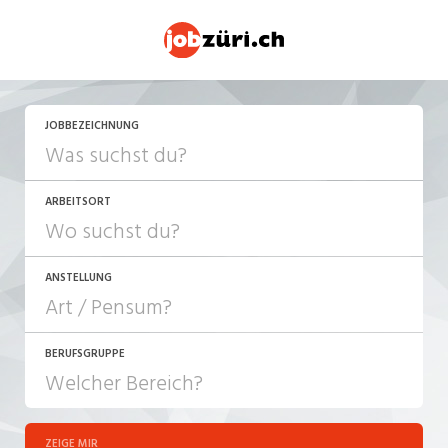
JETZT BEWERBEN
JOBBEZEICHNUNG
ARBEITSORT
ANSTELLUNG
BERUFSGRUPPE
JOB-TYP
10-100%
Festanstellung
ZEIGE MIR