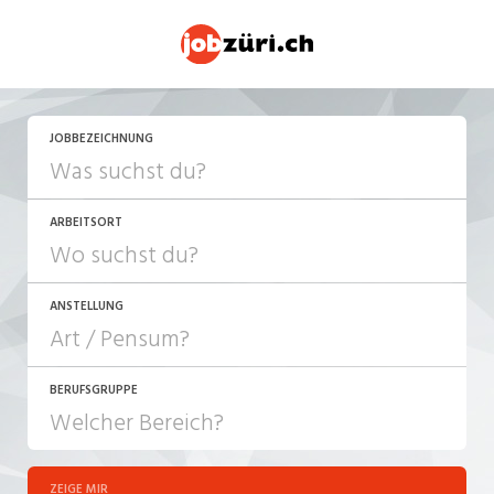
JETZT BEWERBEN
JOBBEZEICHNUNG
ARBEITSORT
ANSTELLUNG
BERUFSGRUPPE
JOB-TYP
10-100%
Festanstellung
ZEIGE MIR