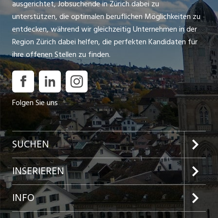
ausgerichtet, Jobsuchende in Zürich dabei zu
unterstützen, die optimalen beruflichen Möglichkeiten zu
entdecken, während wir gleichzeitig Unternehmen in der
Region Zürich dabei helfen, die perfekten Kandidaten für
ihre offenen Stellen zu finden.
Folgen Sie uns
SUCHEN
Jobs im Kanton Zürich
INSERIEREN
Jobs in der Stadt Zürich
Preise und Leistungen
INFO
Jobs in der Stadt Winterthur