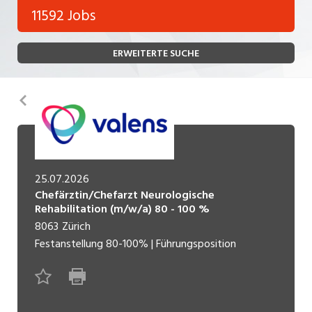
Bank, Versicherung
11592 Jobs
Temporär (befristet)
Bau, Handwerk, Elektro
ERWEITERTE SUCHE
Bildung, Kunst, Design, Soziale Berufe, Sport
Freelance
Chemie, Pharma, Biotechnologie
Praktikum
Zurück
Consulting, Human Resources
Lehrstelle
Einkauf, Logistik, Transport, Verkehr
Ferienjob
Engineering, Technik, Architektur
25.07.2026
Chefärztin/Chefarzt Neurologische
POSITION
Finanzen, Controlling, Treuhand, Recht
Rehabilitation (m/w/a) 80 - 100 %
8063
Zürich
Gartenbau, Landwirtschaft, Forstwirtschaft
Führungsposition
Festanstellung
80-100%
|
Führungsposition
Gastronomie, Hotellerie, Tourismus,
Management / Kader
Lebensmittel
Immobilien, Facility Management, Reinigung