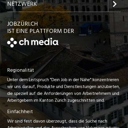
Inserat aufgeben
Team
NETZWERK
Jobs in der Stadt Bülach
Kundenlogin
Ratgeber
jobbasel.ch
JOBZÜRI.CH
Jobs in der Stadt Uster
Schnittstelle
AGB
IST EINE PLATTFORM DER
jobbern.ch
Jobs in der Stadt Horgen
Datenschutzerklärung
jobmittelland.ch
Festanstellungen
Nutzungsbedingungen
ostjob.ch
Temporäre Jobs
Regionalität
Impressum
zentraljob.ch
Freelance Jobs
Unter dem Leitspruch "Dein Job in der Nähe" konzentrieren
Stellenmeldepflicht
myjob.ch
wir uns darauf, Produkte und Dienstleistungen anzubieten,
Praktikum-Jobs
die speziell auf die Anforderungen von Arbeitnehmern und
schaffu.ch (VS)
Arbeitgebern im Kanton Zürich zugeschnitten sind.
Lehrstellen
Einfachheit
ajourjob.ch
Ferienjobs
Wir sind fest davon überzeugt, dass die Suche nach
limmattalerzeitung.ch
Arbeitsstellen und das Ausschreiben von Vakanzen intuitiv