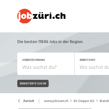
Die besten 11846 Jobs in der Region.
JOBBEZEICHNUNG
ARBEITSORT
ERWEITERTE SUCHE
JOB-TYP
Bank, Versicherung
B
Festanstellung
www.jobzueri.ch
B3 Gruppe AG
Brands
Zurück
Chemie, Pharma, Biotechnologie
C