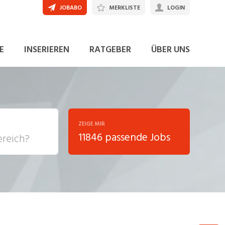
JOBABO
MERKLISTE
LOGIN
JETZT BEWERBEN
E
INSERIEREN
RATGEBER
ÜBER UNS
ZEIGE MIR
11846 passende Jobs
, Soziale
sposition
nsport,