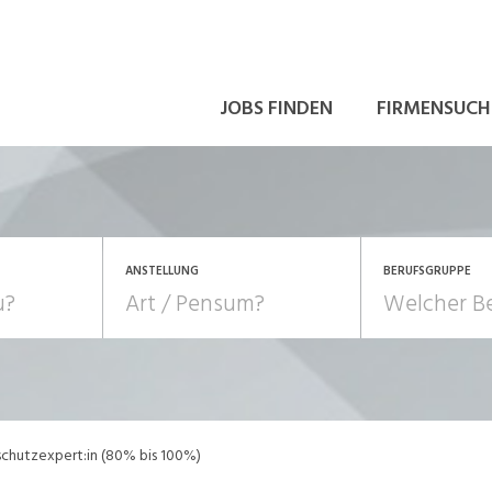
JOBS FINDEN
FIRMENSUCH
ANSTELLUNG
BERUFSGRUPPE
Bildung, Kunst, Design
10-100%
Pensum
POSITION
au, Handwerk, Elektro
Berufe, Sport
Temporär (befristet)
Führung
Einkauf, Logistik, Tra
chutzexpert:in (80% bis 100%)
onsulting, Human Resources
Verkehr