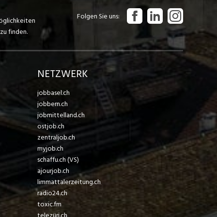
Folgen Sie uns
öglichkeiten
zu finden.
NETZWERK
jobbasel.ch
jobbern.ch
jobmittelland.ch
ostjob.ch
zentraljob.ch
myjob.ch
schaffu.ch (VS)
ajourjob.ch
limmattalerzeitung.ch
radio24.ch
toxic.fm
telezüri.ch