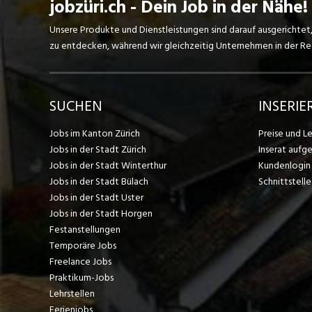
jobzüri.ch - Dein Job in der Nähe!
Unsere Produkte und Dienstleistungen sind darauf ausgerichtet
zu entdecken, während wir gleichzeitig Unternehmen in der Regi
SUCHEN
INSERIE
Jobs im Kanton Zürich
Preise und L
Jobs in der Stadt Zürich
Inserat aufg
Jobs in der Stadt Winterthur
Kundenlogin
Jobs in der Stadt Bülach
Schnittstelle
Jobs in der Stadt Uster
Jobs in der Stadt Horgen
Festanstellungen
Temporäre Jobs
Freelance Jobs
Praktikum-Jobs
Lehrstellen
Ferienjobs