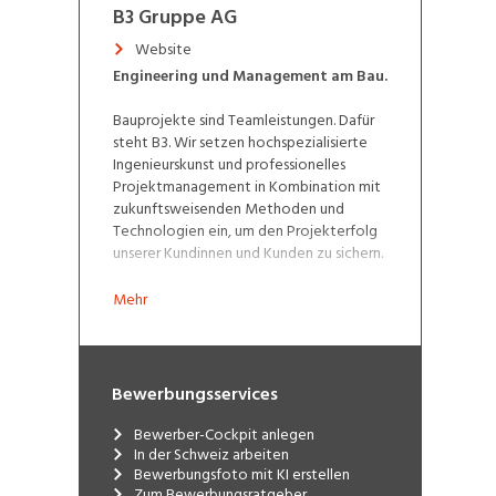
B3 Gruppe AG
Website
Engineering und Management am Bau.
Bauprojekte sind Teamleistungen. Dafür
steht B3. Wir setzen hochspezialisierte
Ingenieurskunst und professionelles
Projektmanagement in Kombination mit
zukunftsweisenden Methoden und
Technologien ein, um den Projekterfolg
unserer Kundinnen und Kunden zu sichern.
Standorte
Mehr
Wil, Romanshorn, Winterthur, Bern, Biel
Bewerbungsservices
Bewerber-Cockpit anlegen
In der Schweiz arbeiten
Bewerbungsfoto mit KI erstellen
Zum Bewerbungsratgeber