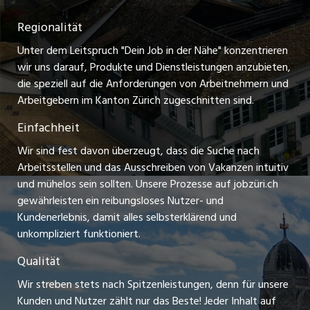
Temporäre Jobs
Regionalität
Impressum
zentraljob.ch
Freelance Jobs
Unter dem Leitspruch "Dein Job in der Nähe" konzentrieren
Stellenmeldepflicht
myjob.ch
wir uns darauf, Produkte und Dienstleistungen anzubieten,
Praktikum-Jobs
die speziell auf die Anforderungen von Arbeitnehmern und
schaffu.ch (VS)
Arbeitgebern im Kanton Zürich zugeschnitten sind.
Lehrstellen
Einfachheit
ajourjob.ch
Ferienjobs
Wir sind fest davon überzeugt, dass die Suche nach
limmattalerzeitung.ch
Arbeitsstellen und das Ausschreiben von Vakanzen intuitiv
Führungspositionen
und mühelos sein sollten. Unsere Prozesse auf jobzüri.ch
radio24.ch
gewährleisten ein reibungsloses Nutzer- und
Arbeitgeber
Kundenerlebnis, damit alles selbsterklärend und
toxic.fm
unkompliziert funktioniert.
Jobline
telezüri.ch
Qualität
Wir streben stets nach Spitzenleistungen, denn für unsere
chmedia.ch
Kunden und Nutzer zählt nur das Beste! Jeder Inhalt auf