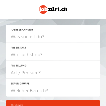
JETZT BEWERBEN
JOBBEZEICHNUNG
ARBEITSORT
ANSTELLUNG
BERUFSGRUPPE
JOB-TYP
10-100%
Festanstellung
ZEIGE MIR