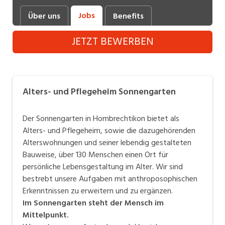
Industrie, Maschinenbau, Anlagenbau,
Jobs
Über uns
Benefits
Produktion
JETZT BEWERBEN
Informatik, Telekommunikation
Kaufm. Berufe, Kundendienst, Verwaltung
Körperpflege, Wellness
Alters- und Pflegeheim Sonnengarten
Marketing, Kommunikation, Medien, Druck
Der Sonnengarten in Hombrechtikon bietet als
Mechanik, Elektronik, Optik (Fertigung)
Alters- und Pflegeheim, sowie die dazugehörenden
Alterswohnungen und seiner lebendig gestalteten
Medizin, Gesundheitswesen, Pflege
Bauweise, über 130 Menschen einen Ort für
Sicherheit, Rettung, Polizei, Zoll
persönliche Lebensgestaltung im Alter. Wir sind
bestrebt unsere Aufgaben mit anthroposophischen
Verkauf, Handel, Kundenberatung,
Erkenntnissen zu erweitern und zu ergänzen.
Aussendienst
Im Sonnengarten steht der Mensch im
Mittelpunkt.