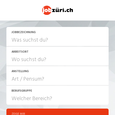
JETZT BEWERBEN
JOBBEZEICHNUNG
ARBEITSORT
ANSTELLUNG
BERUFSGRUPPE
JOB-TYP
10-100%
Festanstellung
ZEIGE MIR