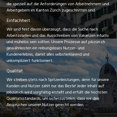
Praktikum-Jobs
die speziell auf die Anforderungen von Arbeitnehmern und
schaffu.ch (VS)
Arbeitgebern im Kanton Zürich zugeschnitten sind.
Lehrstellen
Einfachheit
ajourjob.ch
Ferienjobs
Wir sind fest davon überzeugt, dass die Suche nach
limmattalerzeitung.ch
Arbeitsstellen und das Ausschreiben von Vakanzen intuitiv
Führungspositionen
und mühelos sein sollten. Unsere Prozesse auf jobzüri.ch
radio24.ch
gewährleisten ein reibungsloses Nutzer- und
Arbeitgeber
Kundenerlebnis, damit alles selbsterklärend und
toxic.fm
unkompliziert funktioniert.
Jobline
telezüri.ch
Qualität
Wir streben stets nach Spitzenleistungen, denn für unsere
chmedia.ch
Kunden und Nutzer zählt nur das Beste! Jeder Inhalt auf
jobzüri.ch wird sorgfältig erstellt und erfüllt die höchsten
Qualitätsstandards, um sicherzustellen, dass wir den
Ansprüchen unserer Nutzer gerecht werden.