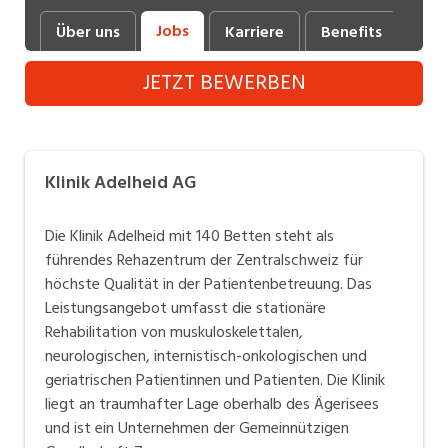
Industrie, Maschinenbau, Anlagenbau,
Jobs
Über uns
Karriere
Benefits
Fot
Produktion
JETZT BEWERBEN
Informatik, Telekommunikation
Kaufm. Berufe, Kundendienst, Verwaltung
Körperpflege, Wellness
Klinik Adelheid AG
Marketing, Kommunikation, Medien, Druck
Die Klinik Adelheid mit 140 Betten steht als
Mechanik, Elektronik, Optik (Fertigung)
führendes Rehazentrum der Zentralschweiz für
höchste Qualität in der Patientenbetreuung. Das
Medizin, Gesundheitswesen, Pflege
Leistungsangebot umfasst die stationäre
Sicherheit, Rettung, Polizei, Zoll
Rehabilitation von muskuloskelettalen,
neurologischen, internistisch-onkologischen und
Verkauf, Handel, Kundenberatung,
geriatrischen Patientinnen und Patienten. Die Klinik
Aussendienst
liegt an traumhafter Lage oberhalb des Ägerisees
und ist ein Unternehmen der Gemeinnützigen