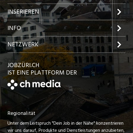
Jobs im Kanton Zürich
INSERIEREN
Jobs in der Stadt Zürich
Preise und Leistungen
INFO
Jobs in der Stadt Winterthur
Inserat aufgeben
Team
NETZWERK
Jobs in der Stadt Bülach
Kundenlogin
Ratgeber
jobbasel.ch
JOBZÜRI.CH
Jobs in der Stadt Uster
Schnittstelle
AGB
IST EINE PLATTFORM DER
jobbern.ch
Jobs in der Stadt Horgen
Datenschutzerklärung
jobmittelland.ch
Festanstellungen
Nutzungsbedingungen
ostjob.ch
Temporäre Jobs
Regionalität
Impressum
zentraljob.ch
Freelance Jobs
Unter dem Leitspruch "Dein Job in der Nähe" konzentrieren
Stellenmeldepflicht
myjob.ch
wir uns darauf, Produkte und Dienstleistungen anzubieten,