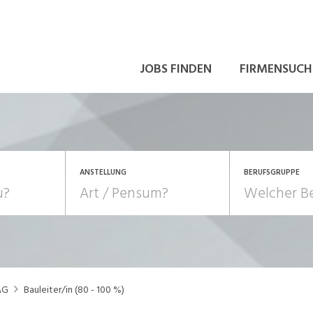
JOBS FINDEN
FIRMENSUCH
ANSTELLUNG
BERUFSGRUPPE
Bildung, Kunst, Design
10-100%
Pensum
POSITION
au, Handwerk, Elektro
Berufe, Sport
Temporär (befristet)
Führung
Einkauf, Logistik, Tra
AG
Bauleiter/in (80 - 100 %)
onsulting, Human Resources
Verkehr