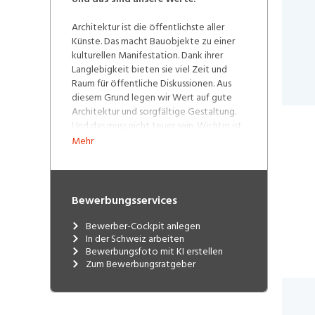
Architektur ist die öffentlichste aller
Künste. Das macht Bauobjekte zu einer
kulturellen Manifestation. Dank ihrer
Langlebigkeit bieten sie viel Zeit und
Raum für öffentliche Diskussionen. Aus
diesem Grund legen wir Wert auf gute
Architektur und sorgfältige Gestaltung.
Und das muss nicht teuer sein. Wichtig ist
ein ausgewogenes Verhältnis zwischen
Mehr
Kosten und Nutzen unter Einbezug von
ästhetischen, technologischen,
ökologischen, funktionellen und
ökonomischen Aspekten.
Bewerbungsservices
Bewerber-Cockpit anlegen
In der Schweiz arbeiten
Bewerbungsfoto mit KI erstellen
Zum Bewerbungsratgeber