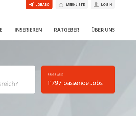
JOBABO
MERKLISTE
LOGIN
JETZT BEWERBEN
E
INSERIEREN
RATGEBER
ÜBER UNS
ZEIGE MIR
11797 passende Jobs
, Soziale
sposition
nsport,