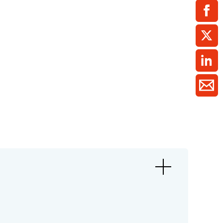
ment / Kader
chaft,
au,
on
ss
swesen,