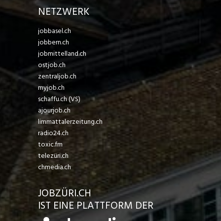
NETZWERK
jobbasel.ch
jobbern.ch
jobmittelland.ch
ostjob.ch
zentraljob.ch
myjob.ch
schaffu.ch (VS)
ajourjob.ch
limmattalerzeitung.ch
radio24.ch
toxic.fm
telezüri.ch
chmedia.ch
JOBZÜRI.CH
IST EINE PLATTFORM DER