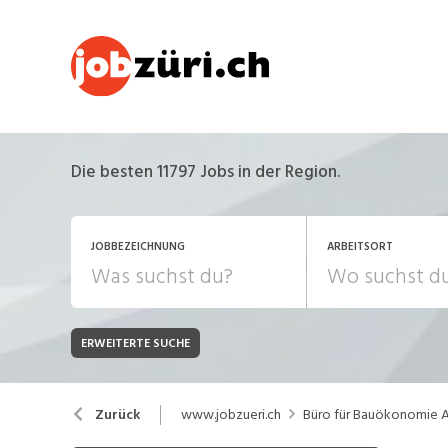
Die besten 11797 Jobs in der Region.
JOBBEZEICHNUNG
ARBEITSORT
ERWEITERTE SUCHE
JOB-TYP
Bank, Versicherung
B
Festanstellung
www.jobzueri.ch
Büro für Bauökonomie 
Zurück
Chemie, Pharma, Biotechnologie
C