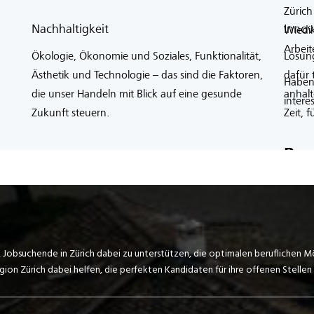
, Jobsuchende in Zürich dabei zu unterstützen, die optimalen beruflichen M
on Zürich dabei helfen, die perfekten Kandidaten für ihre offenen Stellen 