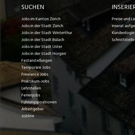
SUCHEN
INSERIE
Jobs im Kanton Zürich
Preise und L
Jobs in der Stadt Zürich
Inserat aufg
Jobs in der Stadt Winterthur
Kundenlogin
Jobs in der Stadt Bülach
Schnittstelle
Jobs in der Stadt Uster
Jobs in der Stadt Horgen
Festanstellungen
Temporäre Jobs
Freelance Jobs
Praktikum-Jobs
Lehrstellen
Ferienjobs
Führungspositionen
Arbeitgeber
Jobline