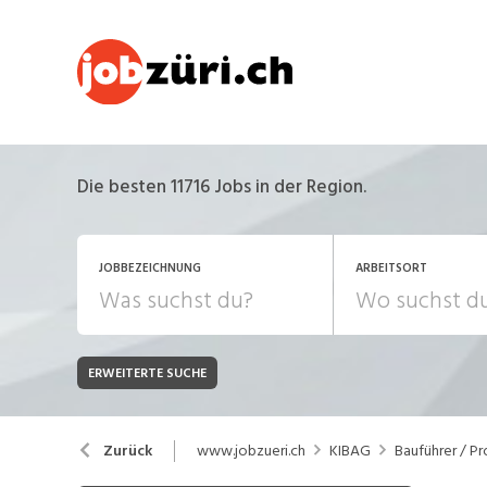
Die besten 11716 Jobs in der Region.
JOBBEZEICHNUNG
ARBEITSORT
ERWEITERTE SUCHE
JOB-TYP
Bank, Versicherung
B
Festanstellung
www.jobzueri.ch
KIBAG
Bauführer / Pr
Zurück
Chemie, Pharma, Biotechnologie
C