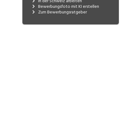
Entsorgung. Alle Betriebe zusammen
In der Schweiz arbeiten
Bewerbungsfoto mit KI erstellen
bilden ein starkes Team, welches in der
Zum Bewerbungsratgeber
Schweizer Baubranche für Know-how,
Seriosität, Wirtschaftlichkeit und
Zuverlässigkeit steht.