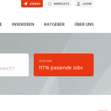
JOBABO
MERKLISTE
LOGIN
JETZT BEWERBEN
E
INSERIEREN
RATGEBER
ÜBER UNS
ZEIGE MIR
11716 passende Jobs
, Soziale
sposition
nsport,