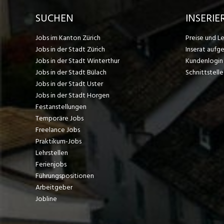
SUCHEN
INSERIE
Jobs im Kanton Zürich
Preise und L
Jobs in der Stadt Zürich
Inserat aufg
Jobs in der Stadt Winterthur
Kundenlogin
Jobs in der Stadt Bülach
Schnittstelle
Jobs in der Stadt Uster
Jobs in der Stadt Horgen
Festanstellungen
Temporäre Jobs
Freelance Jobs
Praktikum-Jobs
Lehrstellen
Ferienjobs
Führungspositionen
Arbeitgeber
Jobline