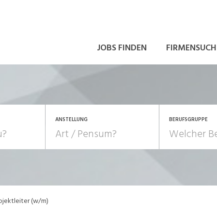
JOBS FINDEN
FIRMENSUCH
ANSTELLUNG
BERUFSGRUPPE
Bildung, Kunst, Design
10-100%
Pensum
POSITION
au, Handwerk, Elektro
Berufe, Sport
Temporär (befristet)
Führung
Einkauf, Logistik, Tra
ojektleiter (w/m)
onsulting, Human Resources
Verkehr