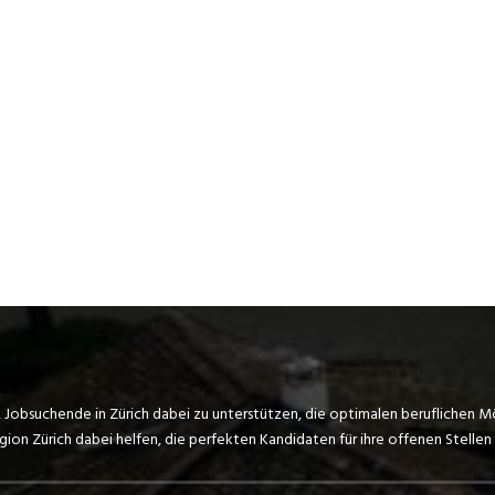
, Jobsuchende in Zürich dabei zu unterstützen, die optimalen beruflichen M
on Zürich dabei helfen, die perfekten Kandidaten für ihre offenen Stellen 