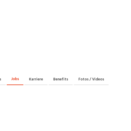
Praktikum
Manage
nanzen, Controlling, Treuhand,
Gartenbau, Landwirts
echt
Forstwirtschaft
Ferienjob
mmobilien, Facility Management,
Industrie, Maschinenb
einigung
Anlagenbau, Produkti
aufm. Berufe, Kundendienst,
Körperpflege, Wellne
erwaltung
chanik, Elektronik, Optik
Medizin, Gesundheit
ertigung)
Pflege
erkauf, Handel, Kundenberatung,
Jobs
s
Karriere
Benefits
Fotos / Videos
ussendienst