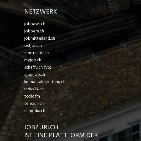
NETZWERK
jobbasel.ch
jobbern.ch
jobmittelland.ch
ostjob.ch
zentraljob.ch
myjob.ch
schaffu.ch (VS)
ajourjob.ch
limmattalerzeitung.ch
radio24.ch
toxic.fm
telezüri.ch
chmedia.ch
JOBZÜRI.CH
IST EINE PLATTFORM DER