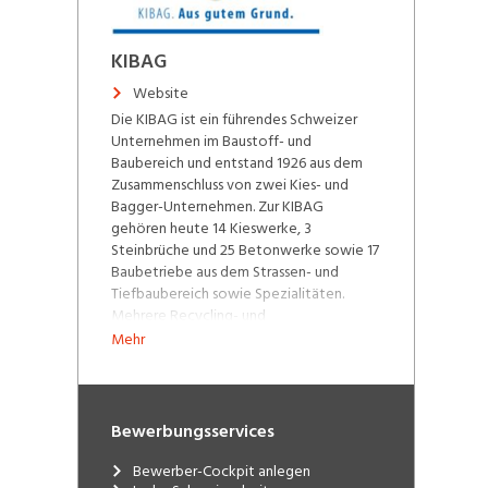
KIBAG
Website
Die KIBAG ist ein führendes Schweizer
Unternehmen im Baustoff- und
Baubereich und entstand 1926 aus dem
Zusammenschluss von zwei Kies- und
Bagger-Unternehmen. Zur KIBAG
gehören heute 14 Kieswerke, 3
Steinbrüche und 25 Betonwerke sowie 17
Baubetriebe aus dem Strassen- und
Tiefbaubereich sowie Spezialitäten.
Mehrere Recycling- und
Entsorgungsunternehmen sowie
Mehr
Dienstleister aus dem Freizeitbereich
runden das Bild ab. Insgesamt beschäftigt
das Unternehmen rund 2000
Mitarbeitende schwergewichtig in den
Bewerbungsservices
drei Geschäftsbereichen Baustoffe,
Bauleistungen sowie Umwelt und
Bewerber-Cockpit anlegen