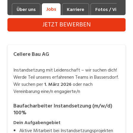
Industrie, Maschinenbau, Anlagenbau,
Jobs
Über uns
Karriere
Fotos / Videos
Produktion
JETZT BEWERBEN
Informatik, Telekommunikation
Kaufm. Berufe, Kundendienst, Verwaltung
Körperpflege, Wellness
Cellere Bau AG
Marketing, Kommunikation, Medien, Druck
Instandsetzung mit Leidenschaft – wir suchen dich!
Mechanik, Elektronik, Optik (Fertigung)
Werde Teil unseres erfahrenen Teams in Bassersdorf.
Wir suchen per
1. März 2026
oder nach
Medizin, Gesundheitswesen, Pflege
Vereinbarung eine/n engagierte/n
Sicherheit, Rettung, Polizei, Zoll
Baufacharbeiter Instandsetzung (m/w/d)
Verkauf, Handel, Kundenberatung,
100%
Aussendienst
Dein Aufgabengebiet
Aktive Mitarbeit bei Instandsetzungsprojekten