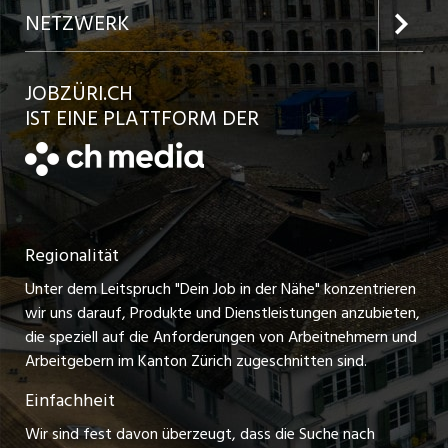
Jobs in der Stadt Winterthur
Inserat aufgeben
Team
NETZWERK
Jobs in der Stadt Bülach
Kundenlogin
Ratgeber
jobbasel.ch
JOBZÜRI.CH
Jobs in der Stadt Uster
Schnittstelle
AGB
IST EINE PLATTFORM DER
jobbern.ch
Jobs in der Stadt Horgen
Datenschutzerklärung
jobmittelland.ch
Festanstellungen
Nutzungsbedingungen
ostjob.ch
Temporäre Jobs
Regionalität
Impressum
zentraljob.ch
Freelance Jobs
Unter dem Leitspruch "Dein Job in der Nähe" konzentrieren
Stellenmeldepflicht
myjob.ch
wir uns darauf, Produkte und Dienstleistungen anzubieten,
Praktikum-Jobs
die speziell auf die Anforderungen von Arbeitnehmern und
schaffu.ch (VS)
Arbeitgebern im Kanton Zürich zugeschnitten sind.
Lehrstellen
Einfachheit
ajourjob.ch
Ferienjobs
Wir sind fest davon überzeugt, dass die Suche nach