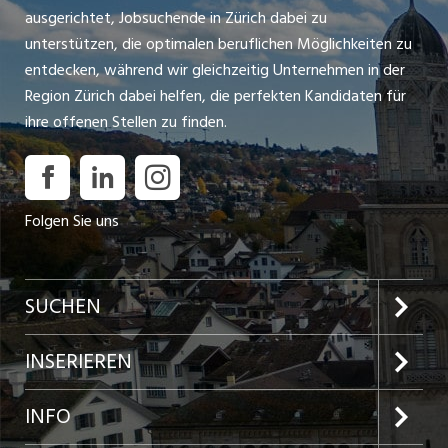
ausgerichtet, Jobsuchende in Zürich dabei zu
unterstützen, die optimalen beruflichen Möglichkeiten zu
entdecken, während wir gleichzeitig Unternehmen in der
Region Zürich dabei helfen, die perfekten Kandidaten für
ihre offenen Stellen zu finden.
Folgen Sie uns
SUCHEN
Jobs im Kanton Zürich
INSERIEREN
Jobs in der Stadt Zürich
Preise und Leistungen
INFO