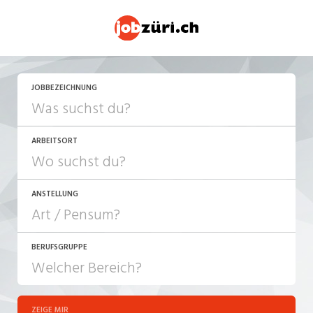
JETZT BEWERBEN
JOBBEZEICHNUNG
ARBEITSORT
ANSTELLUNG
BERUFSGRUPPE
JOB-TYP
10-100%
Festanstellung
ZEIGE MIR