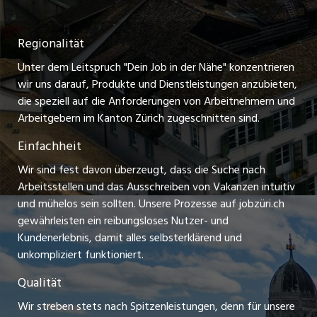
Nutzungsbedingungen
ostjob.ch
Temporäre Jobs
Regionalität
Impressum
zentraljob.ch
Freelance Jobs
Unter dem Leitspruch "Dein Job in der Nähe" konzentrieren
Stellenmeldepflicht
myjob.ch
wir uns darauf, Produkte und Dienstleistungen anzubieten,
Praktikum-Jobs
die speziell auf die Anforderungen von Arbeitnehmern und
schaffu.ch (VS)
Arbeitgebern im Kanton Zürich zugeschnitten sind.
Lehrstellen
Einfachheit
ajourjob.ch
Ferienjobs
Wir sind fest davon überzeugt, dass die Suche nach
limmattalerzeitung.ch
Arbeitsstellen und das Ausschreiben von Vakanzen intuitiv
Führungspositionen
und mühelos sein sollten. Unsere Prozesse auf jobzüri.ch
radio24.ch
gewährleisten ein reibungsloses Nutzer- und
Arbeitgeber
Kundenerlebnis, damit alles selbsterklärend und
toxic.fm
unkompliziert funktioniert.
Jobline
telezüri.ch
Qualität
Wir streben stets nach Spitzenleistungen, denn für unsere
chmedia.ch