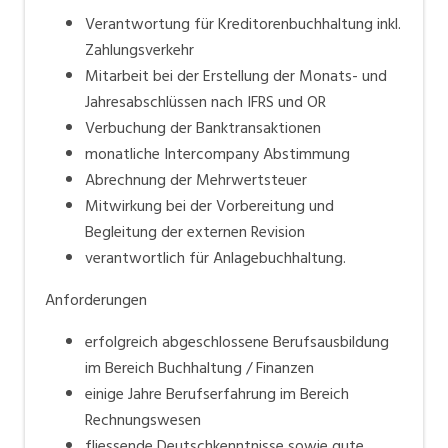
Verantwortung für Kreditorenbuchhaltung inkl.
Europas Marktführer im Business-to-Business
Zahlungsverkehr
entwickelt. Das Unternehmen, mit Sitz bei München,
Mitarbeit bei der Erstellung der Monats- und
ist mit 15 Produktionsstandorten und mehreren Sales
Jahresabschlüssen nach IFRS und OR
Offices weltweit in zehn Ländern vertreten. Mehr als
Verbuchung der Banktransaktionen
4.300 Mitarbeiter tragen zum Erfolg der
monatliche Intercompany Abstimmung
Unternehmensgruppe bei.
Abrechnung der Mehrwertsteuer
Mitwirkung bei der Vorbereitung und
Begleitung der externen Revision
verantwortlich für Anlagebuchhaltung.
Anforderungen
erfolgreich abgeschlossene Berufsausbildung
im Bereich Buchhaltung / Finanzen
einige Jahre Berufserfahrung im Bereich
Rechnungswesen
fliessende Deutschkenntnisse sowie gute