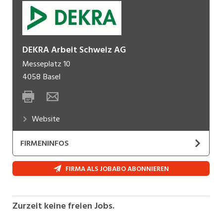
DEKRA Arbeit Schweiz AG
Messeplatz 10
4058
Basel
Website
FIRMENINFOS
Willkommen bei der DEKRA Arbeit Gruppe
FIRMA ALS JOBABO ABONNIEREN
Ihr zuverlässiger und moderner Partner für
Personaldienstleistungen!
Der Name DEKRA steht seit nunmehr 100 Jahren
Zurzeit keine freien Jobs.
für beste Qualität und Sicherheit – nicht nur im