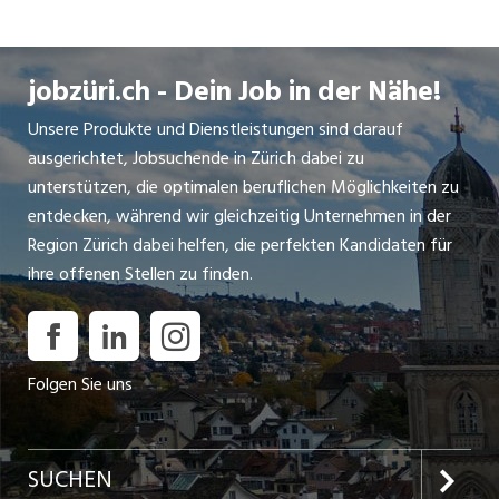
Automobilbereich. Auch für Jobsuchende und
Personalverantwortliche gibt es mit der DEKRA
Arbeit Gruppe eine professionelle und mehrfach
jobzüri.ch - Dein Job in der Nähe!
ausgezeichnete Anlaufstelle.
Unsere Produkte und Dienstleistungen sind darauf
Als Teil des DEKRA Konzerns unterstützen wir seit
ausgerichtet, Jobsuchende in Zürich dabei zu
1998 sowohl Arbeitgeber als auch Arbeitnehmer
unterstützen, die optimalen beruflichen Möglichkeiten zu
bei der qualifizierten Berufs- und
entdecken, während wir gleichzeitig Unternehmen in der
Personalplanung. Kern des
Region Zürich dabei helfen, die perfekten Kandidaten für
Dienstleistungsangebots bildet ein
ihre offenen Stellen zu finden.
vermittlungsorientiertes Modell klassischer
Arbeitnehmerüberlassung, das den
Mitarbeiterbedarf auf Unternehmensseite mit
Folgen Sie uns
attraktiven Jobperspektiven für
Zeitarbeitnehmer verknüpft. Darüber hinaus
werden zahlreiche weitere HR-Servicelösungen
wie die individuelle Dauerstellenvermittlung, das
SUCHEN