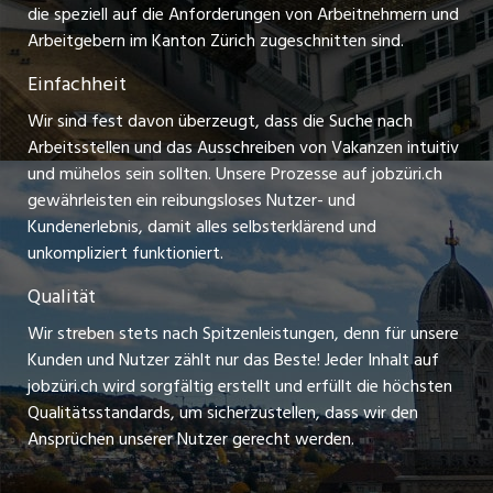
Praktikum-Jobs
die speziell auf die Anforderungen von Arbeitnehmern und
schaffu.ch (VS)
Arbeitgebern im Kanton Zürich zugeschnitten sind.
Lehrstellen
Einfachheit
ajourjob.ch
Ferienjobs
Wir sind fest davon überzeugt, dass die Suche nach
limmattalerzeitung.ch
Arbeitsstellen und das Ausschreiben von Vakanzen intuitiv
Führungspositionen
und mühelos sein sollten. Unsere Prozesse auf jobzüri.ch
radio24.ch
gewährleisten ein reibungsloses Nutzer- und
Arbeitgeber
Kundenerlebnis, damit alles selbsterklärend und
toxic.fm
unkompliziert funktioniert.
Jobline
telezüri.ch
Qualität
Wir streben stets nach Spitzenleistungen, denn für unsere
chmedia.ch
Kunden und Nutzer zählt nur das Beste! Jeder Inhalt auf
jobzüri.ch wird sorgfältig erstellt und erfüllt die höchsten
Qualitätsstandards, um sicherzustellen, dass wir den
Ansprüchen unserer Nutzer gerecht werden.