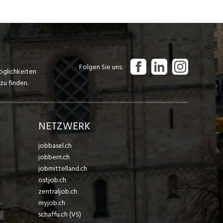
Folgen Sie uns
öglichkeiten
zu finden.
NETZWERK
jobbasel.ch
jobbern.ch
jobmittelland.ch
ostjob.ch
zentraljob.ch
myjob.ch
schaffu.ch (VS)