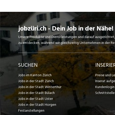
jobzüri.ch - Dein Job in der Nähe!
Unsere Produkte und Dienstleistungen sind darauf ausgerichtet
zu entdecken, während wir gleichzeitig Unternehmen in der Regi
SUCHEN
INSERIE
Jobs im Kanton Zürich
Preise und L
Jobs in der Stadt Zürich
Inserat aufg
Jobs in der Stadt Winterthur
Kundenlogin
Jobs in der Stadt Bülach
Schnittstelle
Jobs in der Stadt Uster
Jobs in der Stadt Horgen
Festanstellungen