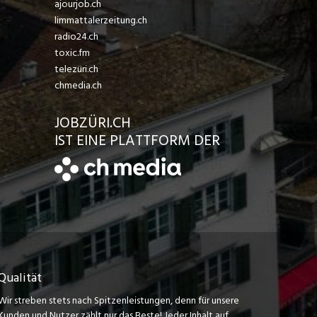
ajourjob.ch
limmattalerzeitung.ch
radio24.ch
toxic.fm
telezüri.ch
chmedia.ch
JOBZÜRI.CH
IST EINE PLATTFORM DER
Qualität
Wir streben stets nach Spitzenleistungen, denn für unsere
Kunden und Nutzer zählt nur das Beste! Jeder Inhalt auf