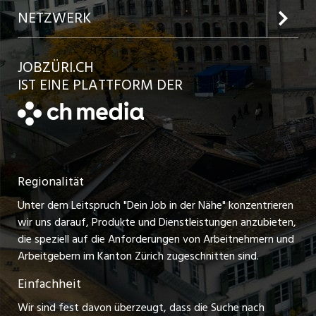
Jobs in der Stadt Winterthur
Inserat aufgeben
Team
NETZWERK
Jobs in der Stadt Bülach
Kundenlogin
Ratgeber
jobbasel.ch
JOBZÜRI.CH
Jobs in der Stadt Uster
Schnittstelle
AGB
IST EINE PLATTFORM DER
jobbern.ch
Jobs in der Stadt Horgen
Datenschutzerklärung
jobmittelland.ch
Festanstellungen
Nutzungsbedingungen
ostjob.ch
Temporäre Jobs
Regionalität
Impressum
zentraljob.ch
Freelance Jobs
Unter dem Leitspruch "Dein Job in der Nähe" konzentrieren
Stellenmeldepflicht
myjob.ch
wir uns darauf, Produkte und Dienstleistungen anzubieten,
Praktikum-Jobs
die speziell auf die Anforderungen von Arbeitnehmern und
schaffu.ch (VS)
Arbeitgebern im Kanton Zürich zugeschnitten sind.
Lehrstellen
Einfachheit
ajourjob.ch
Ferienjobs
Wir sind fest davon überzeugt, dass die Suche nach