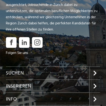
ausgerichtet, Jobsuchende in Zürich dabei zu
für Kinder- und Jugendmedizin in Europa. Das Grösste am
unterstützen, die optimalen beruflichen Möglichkeiten zu
"Kispi" aber sind die Kleinen: Bis zu 100'000 Patientinnen
entdecken, während wir gleichzeitig Unternehmen in der
und Patienten werden jährlich versorgt, in 47
INSERAT ANSEHEN
Region Zürich dabei helfen, die perfekten Kandidaten für
Fachbereichen tun wir alles zu ihrem Wohl. Nicht nur
ihre offenen Stellen zu finden.
modernste Geräte und höchste Qualität in der Behandlung
werden ...
Folgen Sie uns
SUCHEN
Jobs im Kanton Zürich
INSERIEREN
Jobs in der Stadt Zürich
Preise und Leistungen
INFO