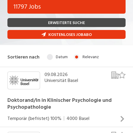
Bank, Versicherung
11797 Jobs
Temporär (befristet)
Bau, Handwerk, Elektro
ERWEITERTE SUCHE
Bildung, Kunst, Design, Soziale Berufe, Sport
Freelance
KOSTENLOSES JOBABO
Chemie, Pharma, Biotechnologie
Praktikum
Consulting, Human Resources
Lehrstelle
Sortieren nach
Datum
Relevanz
Einkauf, Logistik, Transport, Verkehr
Ferienjob
Engineering, Technik, Architektur
09.08.2026
Universität Basel
POSITION
Finanzen, Controlling, Treuhand, Recht
Gartenbau, Landwirtschaft, Forstwirtschaft
Doktorand/in in Klinischer Psychologie und
Führungsposition
Psychopathologie
Gastronomie, Hotellerie, Tourismus,
Management / Kader
Lebensmittel
Temporär (befristet)
100%
4000
Basel
Immobilien, Facility Management, Reinigung