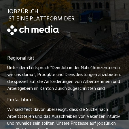
Kundenlogin
Ratgeber
jobbasel.ch
JOBZÜRI.CH
Jobs in der Stadt Uster
Schnittstelle
AGB
IST EINE PLATTFORM DER
jobbern.ch
Jobs in der Stadt Horgen
Datenschutzerklärung
jobmittelland.ch
Festanstellungen
Nutzungsbedingungen
ostjob.ch
Temporäre Jobs
Regionalität
Impressum
zentraljob.ch
Freelance Jobs
Unter dem Leitspruch "Dein Job in der Nähe" konzentrieren
Stellenmeldepflicht
myjob.ch
wir uns darauf, Produkte und Dienstleistungen anzubieten,
Praktikum-Jobs
die speziell auf die Anforderungen von Arbeitnehmern und
schaffu.ch (VS)
Arbeitgebern im Kanton Zürich zugeschnitten sind.
Lehrstellen
Einfachheit
ajourjob.ch
Ferienjobs
Wir sind fest davon überzeugt, dass die Suche nach
limmattalerzeitung.ch
Arbeitsstellen und das Ausschreiben von Vakanzen intuitiv
Führungspositionen
und mühelos sein sollten. Unsere Prozesse auf jobzüri.ch
radio24.ch