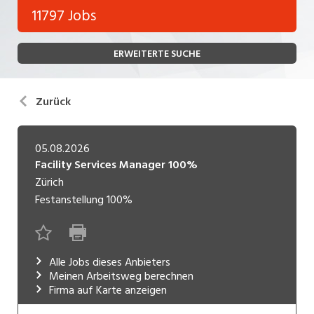
Bank, Versicherung
11797 Jobs
Temporär (befristet)
Bau, Handwerk, Elektro
ERWEITERTE SUCHE
Bildung, Kunst, Design, Soziale Berufe, Sport
Freelance
Chemie, Pharma, Biotechnologie
Praktikum
Zurück
Consulting, Human Resources
Lehrstelle
Einkauf, Logistik, Transport, Verkehr
05.08.2026
Facility Services Manager 100%
Ferienjob
Engineering, Technik, Architektur
Zürich
Festanstellung
100%
POSITION
Finanzen, Controlling, Treuhand, Recht
Gartenbau, Landwirtschaft, Forstwirtschaft
Führungsposition
Gastronomie, Hotellerie, Tourismus,
Alle Jobs dieses Anbieters
Management / Kader
Lebensmittel
Meinen Arbeitsweg berechnen
Firma auf Karte anzeigen
Immobilien, Facility Management, Reinigung