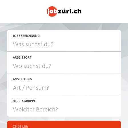
JETZT BEWERBEN
JOBBEZEICHNUNG
ARBEITSORT
ANSTELLUNG
BERUFSGRUPPE
JOB-TYP
10-100%
Festanstellung
ZEIGE MIR