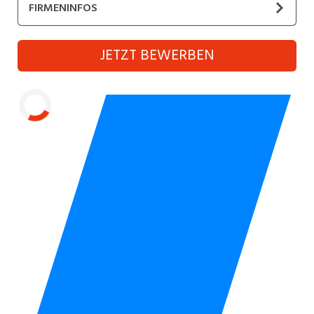
FIRMENINFOS
Industrie, Maschinenbau, Anlagenbau,
Produktion
ISS Schweiz AG
JETZT BEWERBEN
Informatik, Telekommunikation
Kaufm. Berufe, Kundendienst, Verwaltung
Körperpflege, Wellness
Laden...
Marketing, Kommunikation, Medien, Druck
Mechanik, Elektronik, Optik (Fertigung)
Medizin, Gesundheitswesen, Pflege
Sicherheit, Rettung, Polizei, Zoll
Verkauf, Handel, Kundenberatung,
Aussendienst